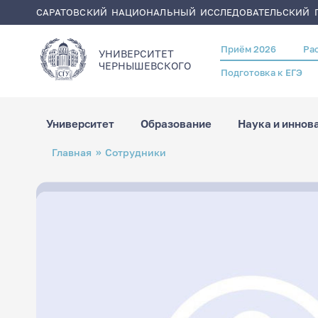
САРАТОВСКИЙ НАЦИОНАЛЬНЫЙ ИССЛЕДОВАТЕЛЬСКИЙ Г
Приём 2026
Ра
Header
УНИВЕРСИТЕТ
menu
ЧЕРНЫШЕВСКОГO
Подготовка к ЕГЭ
Университет
Образование
Наука и иннов
Перейти
Строка
Главная
Сотрудники
к
навигации
основному
содержанию