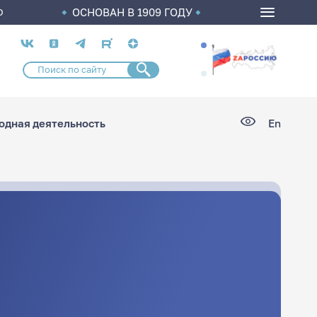
ОСНОВАН В 1909 ГОДУ
О
Социальные
сети
дная деятельность
En