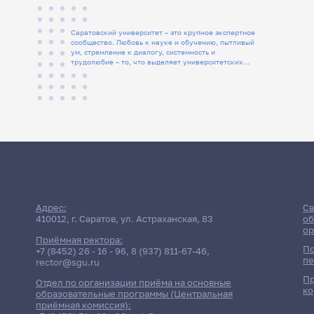
Саратовский университет – это крупное экспертное
сообщество. Любовь к науке и обучению, пытливый
ум, стремление к диалогу, системность и
трудолюбие – то, что выделяет университетских
людей
Адрес:
Св
410012, г. Саратов, ул. Астраханская, 83
об
ор
Приёмная ректора:
По
+7 (8452) 26 - 16 - 96
,
8 (937) 811-67-46
,
пе
rector@sgu.ru
Пр
Отдел по организации приёма на основные
ко
образовательные программы (Центральная
приёмная комиссия):