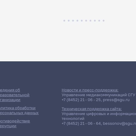
едения об
Новости и пресс-поддержка:
разовательной
Управление медиакоммуникаций СГУ
ганизации
+7 (8452) 21 - 06 - 25
,
press@sgu.ru
литика обработки
Техническая поддержка сайта:
рсональных данных
Управление цифровых и информацио
технологий
отиводействие
+7 (8452) 21 - 06 - 64
,
bessonov@sgu.r
ррупции