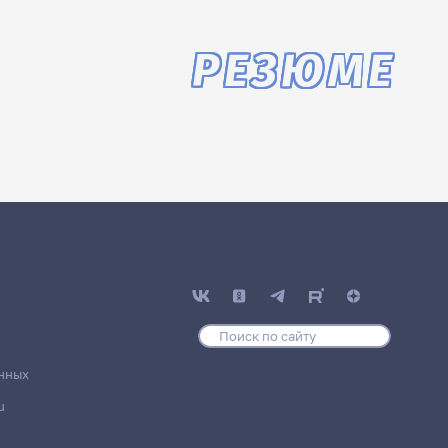
РЕЗЮМЕ
нных
u