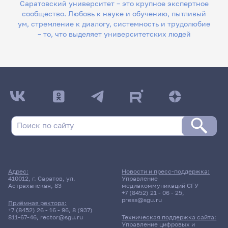
Саратовский университет – это крупное экспертное
сообщество. Любовь к науке и обучению, пытливый
ум, стремление к диалогу, системность и трудолюбие
– то, что выделяет университетских людей
Адрес:
Новости и пресс-поддержка:
410012, г. Саратов, ул.
Управление
Астраханская, 83
медиакоммуникаций СГУ
+7 (8452) 21 - 06 - 25
,
press@sgu.ru
Приёмная ректора:
+7 (8452) 26 - 16 - 96
,
8 (937)
811-67-46
,
rector@sgu.ru
Техническая поддержка сайта:
Управление цифровых и