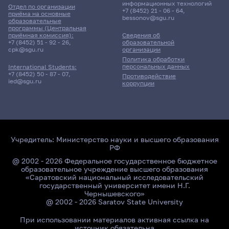
информационных технологий
Отдел по организации
+7 (8452) 21 - 06 - 64
,
приёма на основные
bessonov@sgu.ru
образовательные
программы (Центральная
приёмная комиссия):
Сведения об
+7 (8452) 51 - 92 - 26
,
образовательной
cpk@sgu.ru
организации
Политика обработки
персональных данных
International Students:
+7 (8452) 50 - 87 - 07
,
Противодействие
ied@sgu.ru
коррупции
Учредитель:
Министерство науки и высшего образования
РФ
@ 2002 - 2026 Федеральное государственное бюджетное
образовательное учреждение высшего образования
«Саратовский национальный исследовательский
государственный университет имени Н.Г.
Чернышевского»
@ 2002 - 2026 Saratov State University
При использовании материалов активная ссылка на
источник обязательна