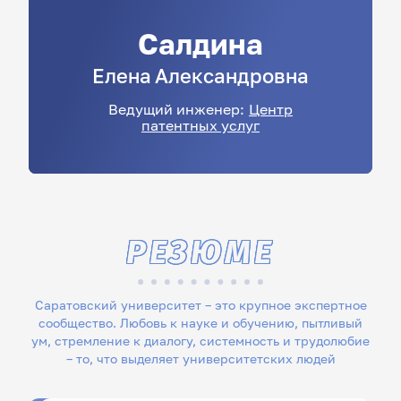
Салдина
Елена
Александровна
Ведущий инженер:
Центр
патентных услуг
РЕЗЮМЕ
Саратовский университет – это крупное экспертное
сообщество. Любовь к науке и обучению, пытливый
ум, стремление к диалогу, системность и трудолюбие
– то, что выделяет университетских людей