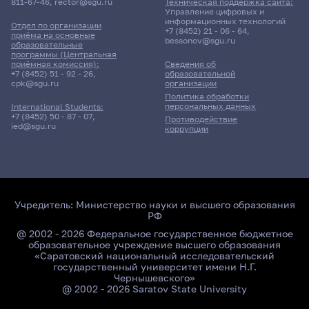
811-67-46
,
rector@sgu.ru
Техническая поддержка сайта:
Управление цифровых и
информационных технологий
Отдел по организации
+7 (8452) 21 - 06 - 64
,
приёма на основные
bessonov@sgu.ru
образовательные
программы (Центральная
приёмная комиссия):
Сведения об
+7 (8452) 51 - 92 - 26
,
образовательной
cpk@sgu.ru
организации
Политика обработки
персональных данных
International Students:
+7 (8452) 50 - 87 - 07
,
Противодействие
ied@sgu.ru
коррупции
Учредитель:
Министерство науки и высшего образования
РФ
@ 2002 - 2026 Федеральное государственное бюджетное
образовательное учреждение высшего образования
«Саратовский национальный исследовательский
государственный университет имени Н.Г.
Чернышевского»
@ 2002 - 2026 Saratov State University