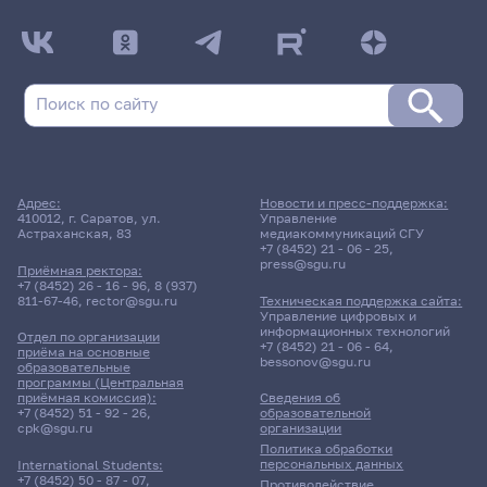
Адрес:
Новости и пресс-поддержка:
410012, г. Саратов, ул.
Управление
Астраханская, 83
медиакоммуникаций СГУ
+7 (8452) 21 - 06 - 25
,
press@sgu.ru
Приёмная ректора:
+7 (8452) 26 - 16 - 96
,
8 (937)
811-67-46
,
rector@sgu.ru
Техническая поддержка сайта:
Управление цифровых и
информационных технологий
Отдел по организации
+7 (8452) 21 - 06 - 64
,
приёма на основные
bessonov@sgu.ru
образовательные
программы (Центральная
приёмная комиссия):
Сведения об
+7 (8452) 51 - 92 - 26
,
образовательной
cpk@sgu.ru
организации
Политика обработки
персональных данных
International Students:
+7 (8452) 50 - 87 - 07
,
Противодействие