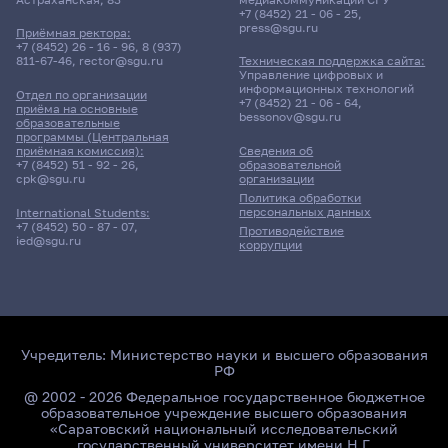
+7 (8452) 21 - 06 - 25
,
press@sgu.ru
Приёмная ректора:
+7 (8452) 26 - 16 - 96
,
8 (937)
811-67-46
,
rector@sgu.ru
Техническая поддержка сайта:
Управление цифровых и
информационных технологий
Отдел по организации
+7 (8452) 21 - 06 - 64
,
приёма на основные
bessonov@sgu.ru
образовательные
программы (Центральная
приёмная комиссия):
Сведения об
+7 (8452) 51 - 92 - 26
,
образовательной
cpk@sgu.ru
организации
Политика обработки
персональных данных
International Students:
+7 (8452) 50 - 87 - 07
,
Противодействие
ied@sgu.ru
коррупции
Учредитель:
Министерство науки и высшего образования
РФ
@ 2002 - 2026 Федеральное государственное бюджетное
образовательное учреждение высшего образования
«Саратовский национальный исследовательский
государственный университет имени Н.Г.