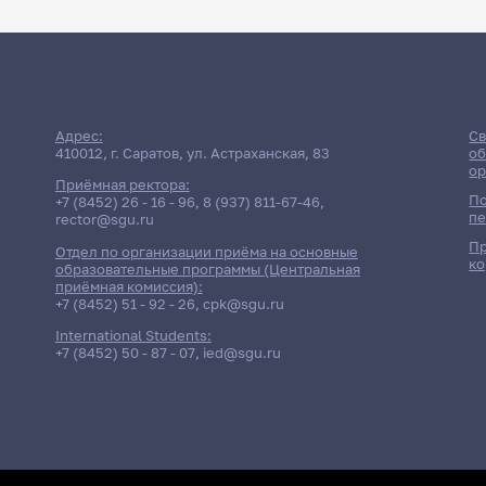
Адрес:
Св
410012, г. Саратов, ул. Астраханская, 83
об
ор
Приёмная ректора:
По
+7 (8452) 26 - 16 - 96
,
8 (937) 811-67-46
,
пе
rector@sgu.ru
Пр
Отдел по организации приёма на основные
ко
образовательные программы (Центральная
приёмная комиссия):
+7 (8452) 51 - 92 - 26
,
cpk@sgu.ru
International Students:
+7 (8452) 50 - 87 - 07
,
ied@sgu.ru