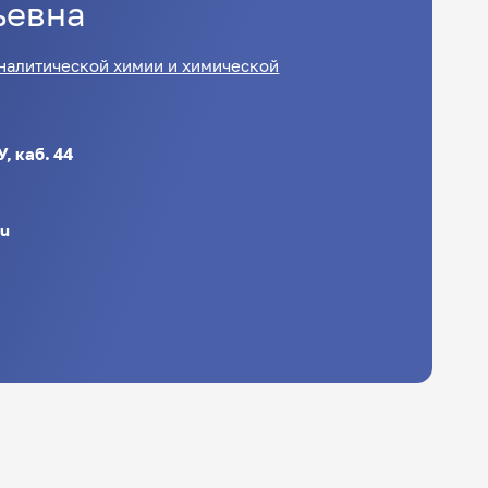
ьевна
налитической химии и химической
, каб. 44
ru