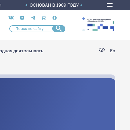
ОСНОВАН В 1909 ГОДУ
О
Социальные
сети
дная деятельность
En