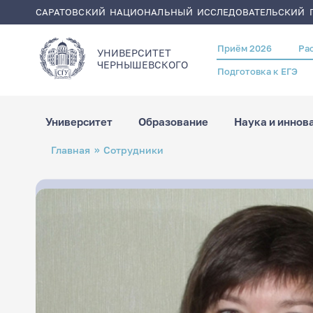
САРАТОВСКИЙ НАЦИОНАЛЬНЫЙ ИССЛЕДОВАТЕЛЬСКИЙ Г
Приём 2026
Ра
Header
УНИВЕРСИТЕТ
menu
ЧЕРНЫШЕВСКОГO
Подготовка к ЕГЭ
Университет
Образование
Наука и иннов
Перейти
Строка
Главная
Сотрудники
к
навигации
основному
содержанию