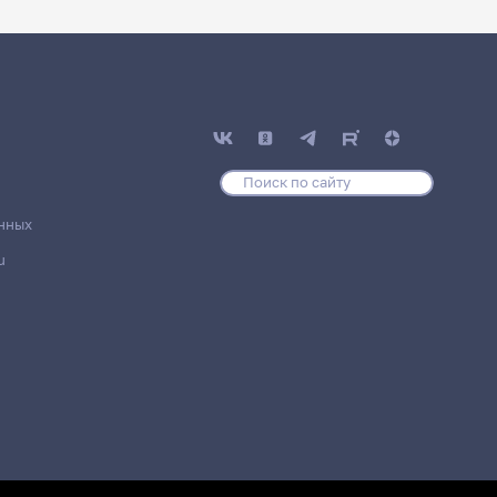
нных
u