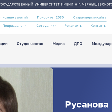
ОСУДАРСТВЕННЫЙ УНИВЕРСИТЕТ ИМЕНИ Н.Г. ЧЕРНЫШЕВСКОГ
списание занятий
Приоритет 2030
Старая версия сайта
Подразделения
Сотрудники
Реквизиты
Контакты
ации
Студенчество
Медиа
ДПО
Междунаро
Русанова