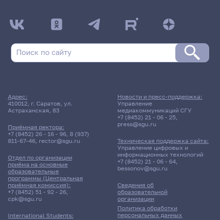
Адрес:
Новости и пресс-поддержка:
410012, г. Саратов, ул.
Управление
Астраханская, 83
медиакоммуникаций СГУ
+7 (8452) 21 - 06 - 25
,
press@sgu.ru
Приёмная ректора:
+7 (8452) 26 - 16 - 96
,
8 (937)
811-67-46
,
rector@sgu.ru
Техническая поддержка сайта:
Управление цифровых и
информационных технологий
Отдел по организации
+7 (8452) 21 - 06 - 64
,
приёма на основные
bessonov@sgu.ru
образовательные
программы (Центральная
приёмная комиссия):
Сведения об
+7 (8452) 51 - 92 - 26
,
образовательной
cpk@sgu.ru
организации
Политика обработки
персональных данных
International Students: