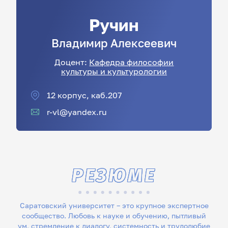
Ручин
Владимир
Алексеевич
Доцент:
Кафедра философии
культуры и культурологии
12 корпус, каб.207
r-vl@yandex.ru
РЕЗЮМЕ
Саратовский университет – это крупное экспертное
сообщество. Любовь к науке и обучению, пытливый
ум, стремление к диалогу, системность и трудолюбие