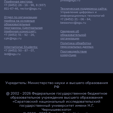
press@sgu.ru
Приёмная ректора:
+7 (8452) 26 - 16 - 96
,
8 (937)
811-67-46
,
rector@sgu.ru
Техническая поддержка сайта:
Управление цифровых и
информационных технологий
Отдел по организации
+7 (8452) 21 - 06 - 64
,
приёма на основные
bessonov@sgu.ru
образовательные
программы (Центральная
приёмная комиссия):
Сведения об
+7 (8452) 51 - 92 - 26
,
образовательной
cpk@sgu.ru
организации
Политика обработки
персональных данных
International Students:
+7 (8452) 50 - 87 - 07
,
Противодействие
ied@sgu.ru
коррупции
Учредитель:
Министерство науки и высшего образования
РФ
@ 2002 - 2026 Федеральное государственное бюджетное
образовательное учреждение высшего образования
«Саратовский национальный исследовательский
государственный университет имени Н.Г.
Чернышевского»