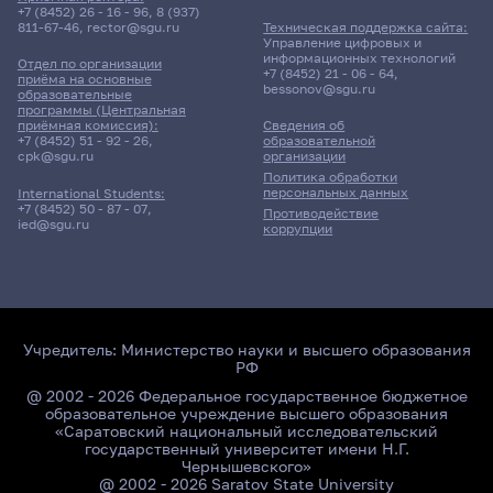
+7 (8452) 26 - 16 - 96
,
8 (937)
811-67-46
,
rector@sgu.ru
Техническая поддержка сайта:
Управление цифровых и
информационных технологий
Отдел по организации
+7 (8452) 21 - 06 - 64
,
приёма на основные
bessonov@sgu.ru
образовательные
программы (Центральная
приёмная комиссия):
Сведения об
+7 (8452) 51 - 92 - 26
,
образовательной
cpk@sgu.ru
организации
Политика обработки
персональных данных
International Students:
+7 (8452) 50 - 87 - 07
,
Противодействие
ied@sgu.ru
коррупции
Учредитель:
Министерство науки и высшего образования
РФ
@ 2002 - 2026 Федеральное государственное бюджетное
образовательное учреждение высшего образования
«Саратовский национальный исследовательский
государственный университет имени Н.Г.
Чернышевского»
@ 2002 - 2026 Saratov State University