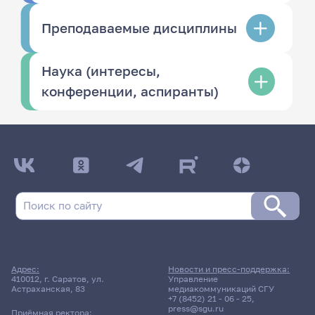
Преподаваемые дисциплины
Наука (интересы,
конференции, аспиранты)
Адрес:
Новости и пресс-поддержка:
410012, г. Саратов, ул.
Управление
Астраханская, 83
медиакоммуникаций СГУ
+7 (8452) 21 - 06 - 25
,
press@sgu.ru
Приёмная ректора: