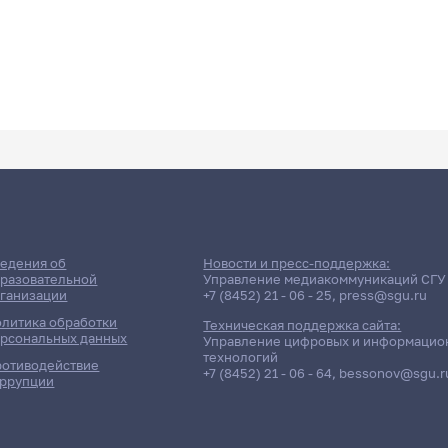
едения об
Новости и пресс-поддержка:
разовательной
Управление медиакоммуникаций СГУ
ганизации
+7 (8452) 21 - 06 - 25
,
press@sgu.ru
литика обработки
Техническая поддержка сайта:
рсональных данных
Управление цифровых и информацио
технологий
отиводействие
+7 (8452) 21 - 06 - 64
,
bessonov@sgu.r
ррупции