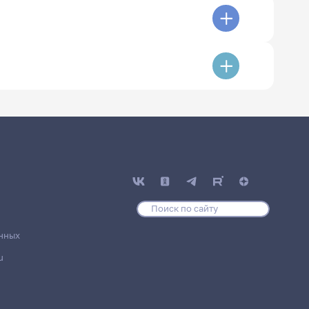
нных
u