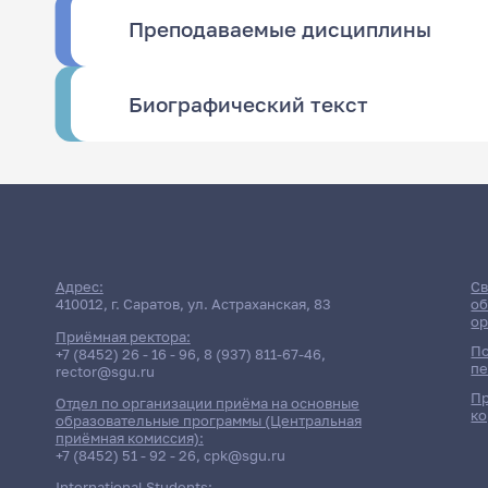
Преподаваемые дисциплины
Биографический текст
Адрес:
Св
410012, г. Саратов, ул. Астраханская, 83
об
ор
Приёмная ректора:
По
+7 (8452) 26 - 16 - 96
,
8 (937) 811-67-46
,
пе
rector@sgu.ru
Пр
Отдел по организации приёма на основные
ко
образовательные программы (Центральная
приёмная комиссия):
+7 (8452) 51 - 92 - 26
,
cpk@sgu.ru
International Students: