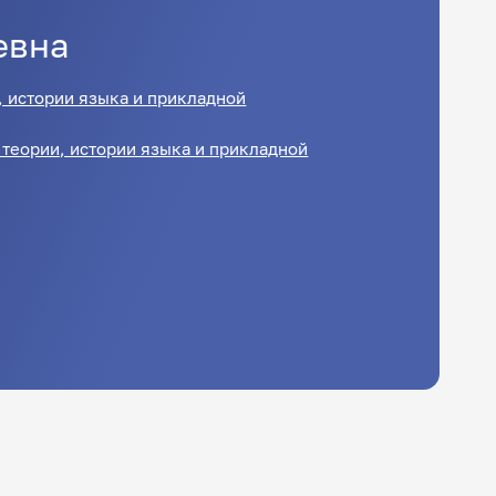
евна
, истории языка и прикладной
теории, истории языка и прикладной