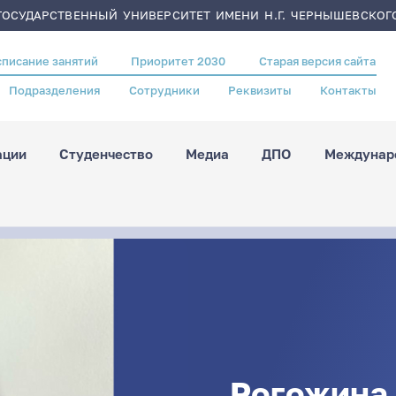
ОСУДАРСТВЕННЫЙ УНИВЕРСИТЕТ ИМЕНИ Н.Г. ЧЕРНЫШЕВСКОГ
списание занятий
Приоритет 2030
Старая версия сайта
Подразделения
Сотрудники
Реквизиты
Контакты
ации
Студенчество
Медиа
ДПО
Междунаро
Рогожина