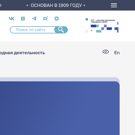
ОСНОВАН В 1909 ГОДУ
О
Социальные
сети
дная деятельность
En