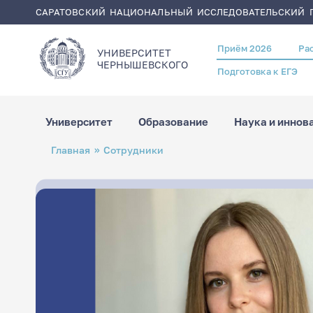
САРАТОВСКИЙ НАЦИОНАЛЬНЫЙ ИССЛЕДОВАТЕЛЬСКИЙ Г
Приём 2026
Ра
Header
УНИВЕРСИТЕТ
menu
ЧЕРНЫШЕВСКОГO
Подготовка к ЕГЭ
Университет
Образование
Наука и иннов
Перейти
Строка
Главная
Сотрудники
к
навигации
основному
содержанию