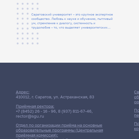
Саратовский университет – это крупное экспертное
сообщество. Любовь к науке и обучению, пытливый
ум, стремление к диалогу, системность и
трудолюбие – то, что выделяет университетских
людей
Адрес:
Св
410012, г. Саратов, ул. Астраханская, 83
об
ор
Приёмная ректора:
По
+7 (8452) 26 - 16 - 96
,
8 (937) 811-67-46
,
пе
rector@sgu.ru
Пр
Отдел по организации приёма на основные
ко
образовательные программы (Центральная
приёмная комиссия):