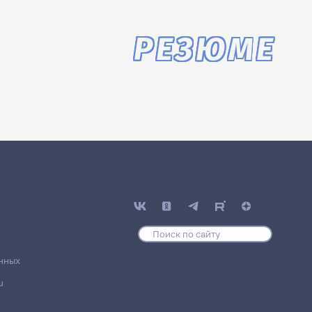
РЕЗЮМЕ
нных
u