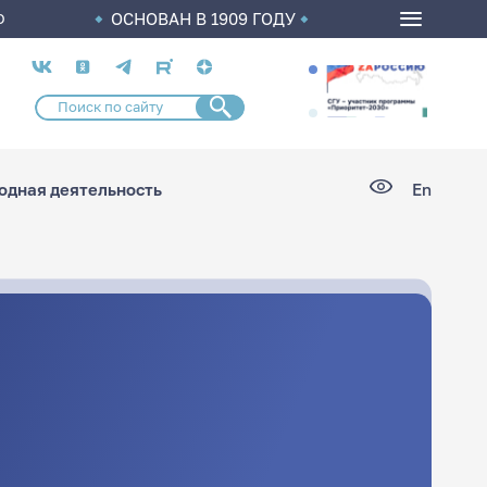
ОСНОВАН В 1909 ГОДУ
О
Социальные
сети
дная деятельность
En