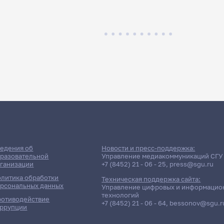
едения об
Новости и пресс-поддержка:
разовательной
Управление медиакоммуникаций СГУ
ганизации
+7 (8452) 21 - 06 - 25
,
press@sgu.ru
литика обработки
Техническая поддержка сайта:
рсональных данных
Управление цифровых и информацио
технологий
отиводействие
+7 (8452) 21 - 06 - 64
,
bessonov@sgu.r
ррупции