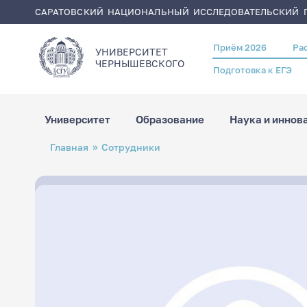
САРАТОВСКИЙ НАЦИОНАЛЬНЫЙ ИССЛЕДОВАТЕЛЬСКИЙ Г
Приём 2026
Ра
Header
УНИВЕРСИТЕТ
menu
ЧЕРНЫШЕВСКОГO
Подготовка к ЕГЭ
Университет
Образование
Наука и иннов
Перейти
Строка
Главная
Сотрудники
к
навигации
основному
содержанию