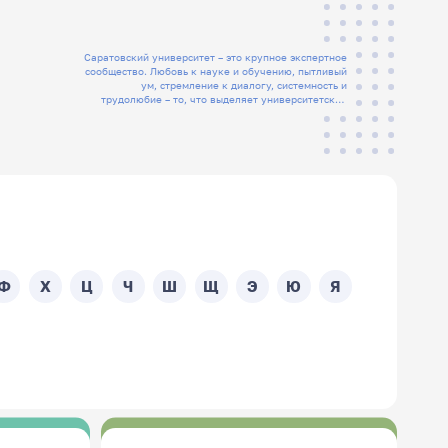
Саратовский университет – это крупное экспертное
сообщество. Любовь к науке и обучению, пытливый
ум, стремление к диалогу, системность и
трудолюбие – то, что выделяет университетских
людей
Ф
Х
Ц
Ч
Ш
Щ
Э
Ю
Я