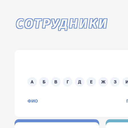
СОТРУДНИКИ
Поиск по ФИО сотруд
А
Б
В
Г
Д
Е
Ж
З
ФИО