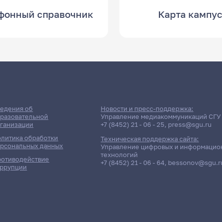
фонный справочник
Карта кампу
едения об
Новости и пресс-поддержка:
разовательной
Управление медиакоммуникаций СГУ
ганизации
+7 (8452) 21 - 06 - 25
,
press@sgu.ru
литика обработки
Техническая поддержка сайта:
рсональных данных
Управление цифровых и информацио
технологий
отиводействие
+7 (8452) 21 - 06 - 64
,
bessonov@sgu.r
ррупции