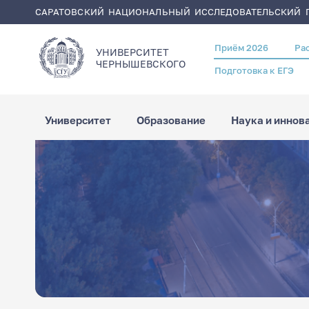
САРАТОВСКИЙ НАЦИОНАЛЬНЫЙ ИССЛЕДОВАТЕЛЬСКИЙ Г
Перейти
Строка
Главная
Сотрудники
к
навигации
основному
содержанию
Приём 2026
Ра
Header
УНИВЕРСИТЕТ
menu
ЧЕРНЫШЕВСКОГO
Подготовка к ЕГЭ
Университет
Образование
Наука и иннов