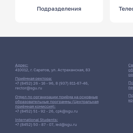
Подразделения
Теле
Адрес:
Св
410012, г. Саратов, ул. Астраханская, 83
об
ор
Приёмная ректора:
По
+7 (8452) 26 - 16 - 96
,
8 (937) 811-67-46
,
пе
rector@sgu.ru
Пр
Отдел по организации приёма на основные
ко
образовательные программы (Центральная
приёмная комиссия):
+7 (8452) 51 - 92 - 26
,
cpk@sgu.ru
International Students:
+7 (8452) 50 - 87 - 07
,
ied@sgu.ru