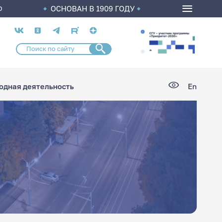
ОСНОВАН В 1909 ГОДУ
О
Социальные
сети
дная деятельность
En