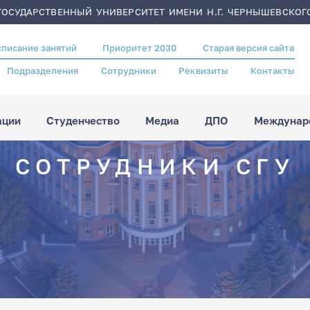
ОСУДАРСТВЕННЫЙ УНИВЕРСИТЕТ ИМЕНИ Н.Г. ЧЕРНЫШЕВСКОГ
списание занятий
Приоритет 2030
Старая версия сайта
Подразделения
Сотрудники
Реквизиты
Контакты
ации
Студенчество
Медиа
ДПО
Междунаро
СОТРУДНИКИ СГУ