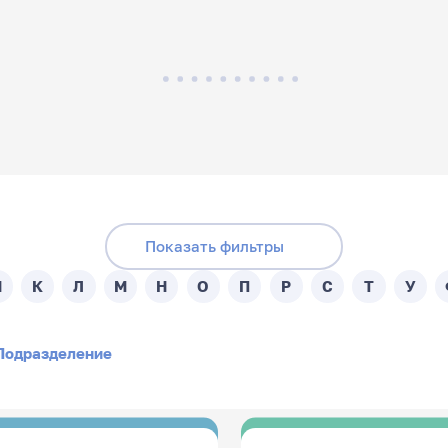
Скрыть фильтры
Поиск по подразделениям:
ника:
Показать фильтры
- Любой -
И
К
Л
М
Н
О
П
Р
С
Т
У
Подразделение