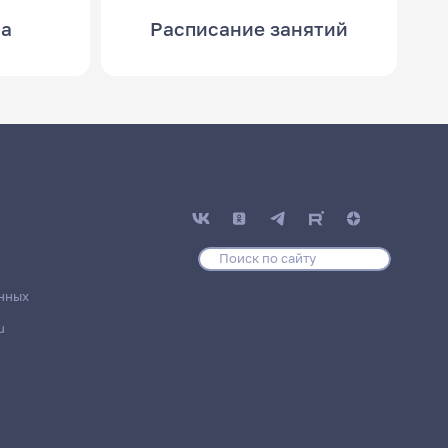
са
Расписание занятий
нных
u