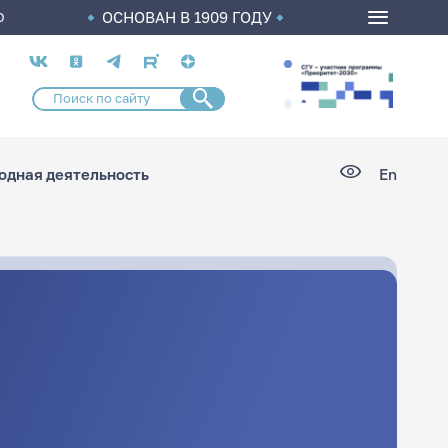
ОСНОВАН В 1909 ГОДУ
О
Социальные
сети
дная деятельность
En