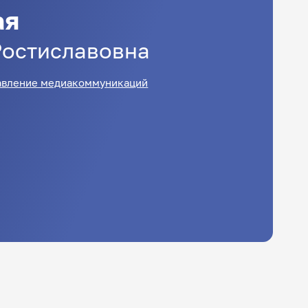
ая
Ростиславовна
авление медиакоммуникаций