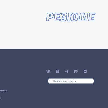
РЕЗЮМЕ
нных
u