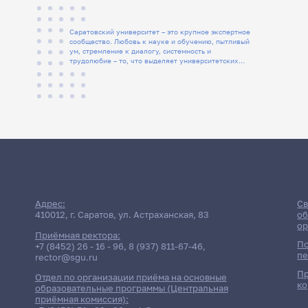
Саратовский университет – это крупное экспертное
сообщество. Любовь к науке и обучению, пытливый
ум, стремление к диалогу, системность и
трудолюбие – то, что выделяет университетских
людей
Адрес:
Св
410012, г. Саратов, ул. Астраханская, 83
об
ор
Приёмная ректора:
По
+7 (8452) 26 - 16 - 96
,
8 (937) 811-67-46
,
пе
rector@sgu.ru
Пр
Отдел по организации приёма на основные
ко
образовательные программы (Центральная
приёмная комиссия):