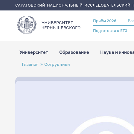
САРАТОВСКИЙ НАЦИОНАЛЬНЫЙ ИССЛЕДОВАТЕЛЬСКИЙ Г
Приём 2026
Ра
Header
УНИВЕРСИТЕТ
menu
ЧЕРНЫШЕВСКОГO
Подготовка к ЕГЭ
Университет
Образование
Наука и иннов
Перейти
Строка
Главная
Сотрудники
к
навигации
основному
содержанию