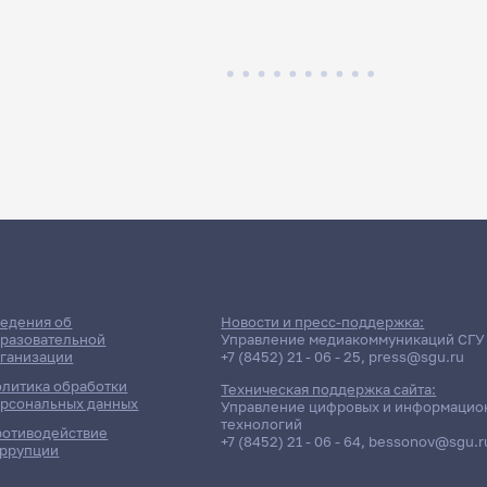
едения об
Новости и пресс-поддержка:
разовательной
Управление медиакоммуникаций СГУ
ганизации
+7 (8452) 21 - 06 - 25
,
press@sgu.ru
литика обработки
Техническая поддержка сайта:
рсональных данных
Управление цифровых и информацио
технологий
отиводействие
+7 (8452) 21 - 06 - 64
,
bessonov@sgu.r
ррупции