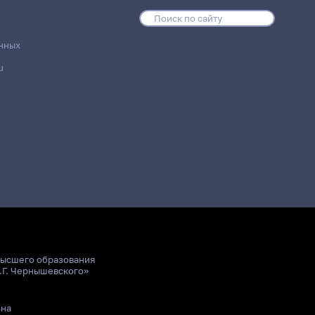
нных
u
высшего образования
.Г. Чернышевского»
ьна