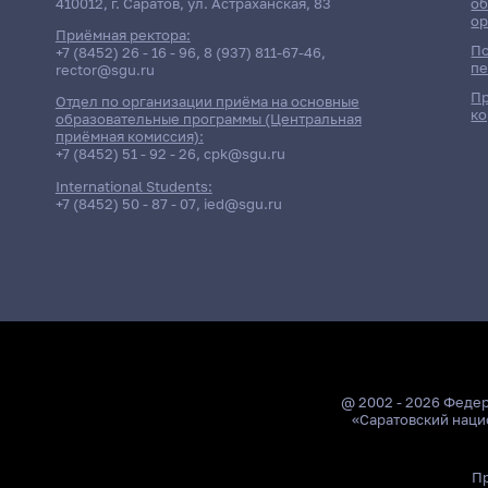
410012, г. Саратов, ул. Астраханская, 83
об
ор
Приёмная ректора:
По
+7 (8452) 26 - 16 - 96
,
8 (937) 811-67-46
,
пе
rector@sgu.ru
Пр
Отдел по организации приёма на основные
ко
образовательные программы (Центральная
приёмная комиссия):
+7 (8452) 51 - 92 - 26
,
cpk@sgu.ru
International Students:
+7 (8452) 50 - 87 - 07
,
ied@sgu.ru
@ 2002 - 2026 Феде
«Саратовский наци
Пр