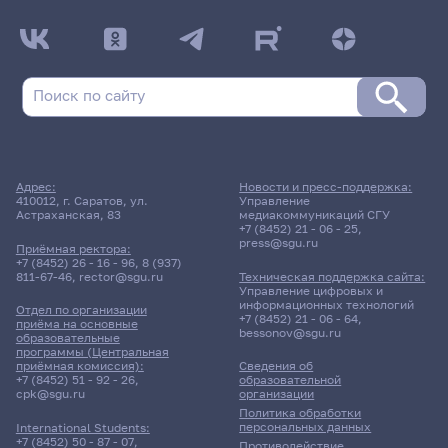
Адрес:
Новости и пресс-поддержка:
410012, г. Саратов, ул.
Управление
Астраханская, 83
медиакоммуникаций СГУ
+7 (8452) 21 - 06 - 25
,
press@sgu.ru
Приёмная ректора:
+7 (8452) 26 - 16 - 96
,
8 (937)
811-67-46
,
rector@sgu.ru
Техническая поддержка сайта:
Управление цифровых и
информационных технологий
Отдел по организации
+7 (8452) 21 - 06 - 64
,
приёма на основные
bessonov@sgu.ru
образовательные
программы (Центральная
приёмная комиссия):
Сведения об
+7 (8452) 51 - 92 - 26
,
образовательной
cpk@sgu.ru
организации
Политика обработки
персональных данных
International Students:
+7 (8452) 50 - 87 - 07
,
Противодействие