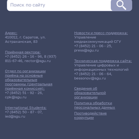
Адрес:
Новости и пресс-поддержка:
410012, г. Саратов, ул.
Управление
Астраханская, 83
медиакоммуникаций СГУ
+7 (8452) 21 - 06 - 25
,
press@sgu.ru
Приёмная ректора:
+7 (8452) 26 - 16 - 96
,
8 (937)
811-67-46
,
rector@sgu.ru
Техническая поддержка сайта:
Управление цифровых и
информационных технологий
Отдел по организации
+7 (8452) 21 - 06 - 64
,
приёма на основные
bessonov@sgu.ru
образовательные
программы (Центральная
приёмная комиссия):
Сведения об
+7 (8452) 51 - 92 - 26
,
образовательной
cpk@sgu.ru
организации
Политика обработки
персональных данных
International Students:
+7 (8452) 50 - 87 - 07
,
Противодействие
ied@sgu.ru
коррупции