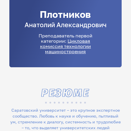
Плотников
Анатолий
Александрович
Преподаватель первой
категории:
Цикловая
комиссия технологии
машиностроения
РЕЗЮМЕ
Саратовский университет – это крупное экспертное
сообщество. Любовь к науке и обучению, пытливый
ум, стремление к диалогу, системность и трудолюбие
– то, что выделяет университетских людей