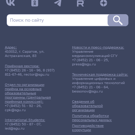
Адрес:
Новости и пресс-поддержка:
410012, г. Саратов, ул.
Управление
Астраханская, 83
медиакоммуникаций СГУ
+7 (8452) 21 - 06 - 25
,
press@sgu.ru
Приёмная ректора:
+7 (8452) 26 - 16 - 96
,
8 (937)
811-67-46
,
rector@sgu.ru
Техническая поддержка сайта:
Управление цифровых и
информационных технологий
Отдел по организации
+7 (8452) 21 - 06 - 64
,
приёма на основные
bessonov@sgu.ru
образовательные
программы (Центральная
приёмная комиссия):
Сведения об
+7 (8452) 51 - 92 - 26
,
образовательной
cpk@sgu.ru
организации
Политика обработки
персональных данных
International Students:
+7 (8452) 50 - 87 - 07
,
Противодействие
ied@sgu.ru
коррупции