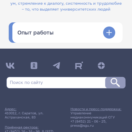
ум, стремление к диалогу, системность и трудолюбие
– то, что выделяет университетских людей
Опыт работы
Адрес:
Новости и пресс-поддержка:
410012, г. Саратов, ул.
Управление
Астраханская, 83
медиакоммуникаций СГУ
+7 (8452) 21 - 06 - 25
,
press@sgu.ru
Приёмная ректора:
+7 (8452) 26 - 16 - 96
,
8 (937)