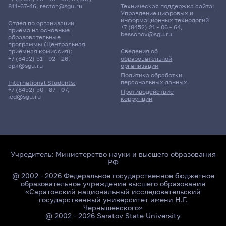
811-67-46
,
rector@sgu.ru
Техническая поддержка сайта:
Управление цифровых и
информационных технологий
Отдел по организации
+7 (8452) 21 - 06 - 64
,
приёма на основные
bessonov@sgu.ru
образовательные
программы (Центральная
приёмная комиссия):
Сведения об
+7 (8452) 51 - 92 - 26
,
образовательной
cpk@sgu.ru
организации
Политика обработки
персональных данных
International Students:
+7 (8452) 50 - 87 - 07
,
Противодействие
ied@sgu.ru
коррупции
Учредитель:
Министерство науки и высшего образования
РФ
@ 2002 - 2026 Федеральное государственное бюджетное
образовательное учреждение высшего образования
«Саратовский национальный исследовательский
государственный университет имени Н.Г.
Чернышевского»
@ 2002 - 2026 Saratov State University