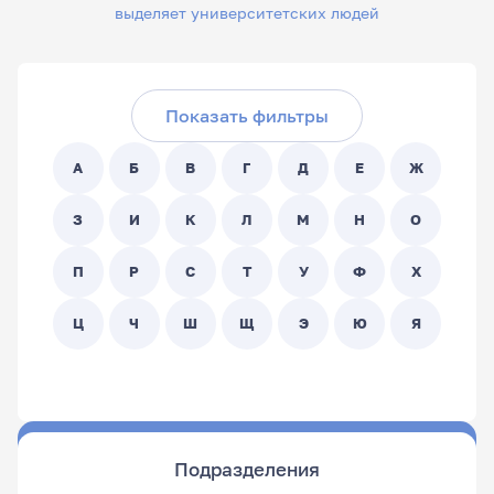
выделяет университетских людей
Скрыть фильтры
Поиск по ФИО сотрудника:
Показать фильтры
Поиск по подразделениям:
А
Б
В
Г
Д
Е
Ж
- Любой -
З
И
К
Л
М
Н
О
П
Р
С
Т
У
Ф
Х
Ц
Ч
Ш
Щ
Э
Ю
Я
Подразделения