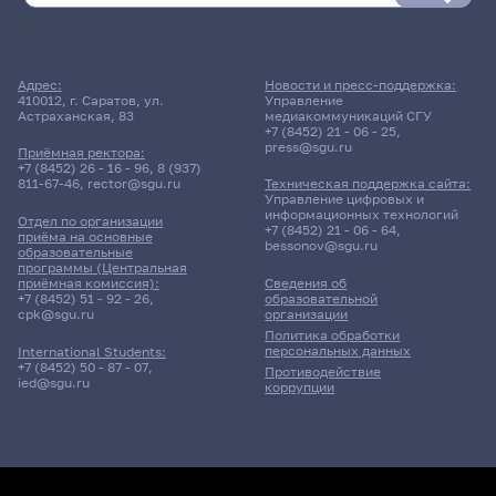
Адрес:
Новости и пресс-поддержка:
410012, г. Саратов, ул.
Управление
Астраханская, 83
медиакоммуникаций СГУ
+7 (8452) 21 - 06 - 25
,
press@sgu.ru
Приёмная ректора:
+7 (8452) 26 - 16 - 96
,
8 (937)
811-67-46
,
rector@sgu.ru
Техническая поддержка сайта:
Управление цифровых и
информационных технологий
Отдел по организации
+7 (8452) 21 - 06 - 64
,
приёма на основные
bessonov@sgu.ru
образовательные
программы (Центральная
приёмная комиссия):
Сведения об
+7 (8452) 51 - 92 - 26
,
образовательной
cpk@sgu.ru
организации
Политика обработки
персональных данных
International Students:
+7 (8452) 50 - 87 - 07
,
Противодействие
ied@sgu.ru
коррупции