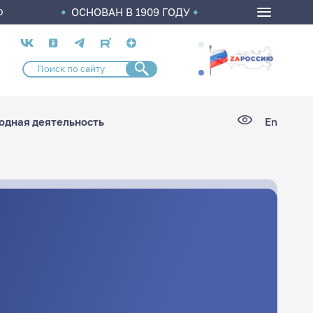
ОСНОВАН В 1909 ГОДУ
О
Социальные
сети
дная деятельность
En