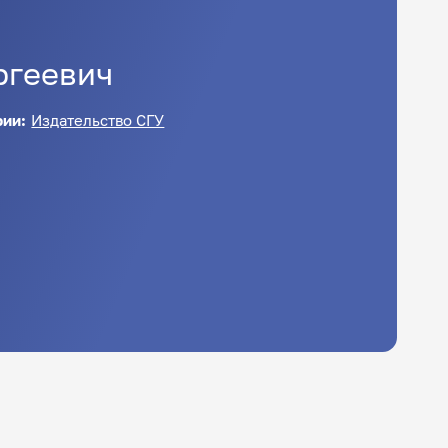
ргеевич
рии:
Издательство СГУ