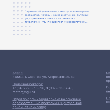
Саратовский университет – это крупное экспертное
сообщество. Любовь к науке и обучению, пытливый
ум, стремление к диалогу, системность и
трудолюбие – то, что выделяет университетских
людей
Адрес:
Св
410012, г. Саратов, ул. Астраханская, 83
об
ор
Приёмная ректора:
По
+7 (8452) 26 - 16 - 96
,
8 (937) 811-67-46
,
пе
rector@sgu.ru
Пр
Отдел по организации приёма на основные
ко
образовательные программы (Центральная
приёмная комиссия):