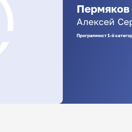
Пермяков
Алексей
Се
Программист 1-й катего