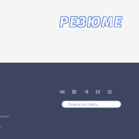
РЕЗЮМЕ
нных
u