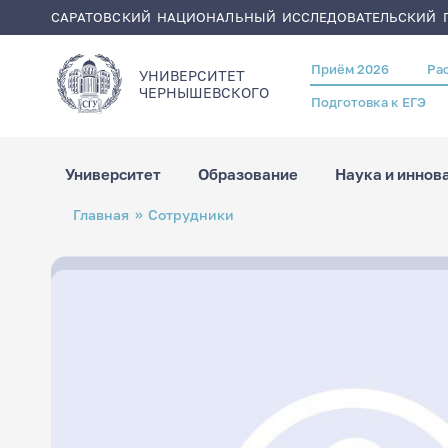
САРАТОВСКИЙ НАЦИОНАЛЬНЫЙ ИССЛЕДОВАТЕЛЬСКИЙ Г
Приём 2026
Ра
Header
УНИВЕРСИТЕТ
menu
ЧЕРНЫШЕВСКОГO
Подготовка к ЕГЭ
Университет
Образование
Наука и иннов
Перейти
Строка
Главная
Сотрудники
к
навигации
основному
содержанию