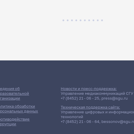
едения об
Новости и пресс-поддержка:
разовательной
Управление медиакоммуникаций СГУ
ганизации
+7 (8452) 21 - 06 - 25
,
press@sgu.ru
литика обработки
Техническая поддержка сайта:
рсональных данных
Управление цифровых и информацио
технологий
отиводействие
+7 (8452) 21 - 06 - 64
,
bessonov@sgu.r
ррупции