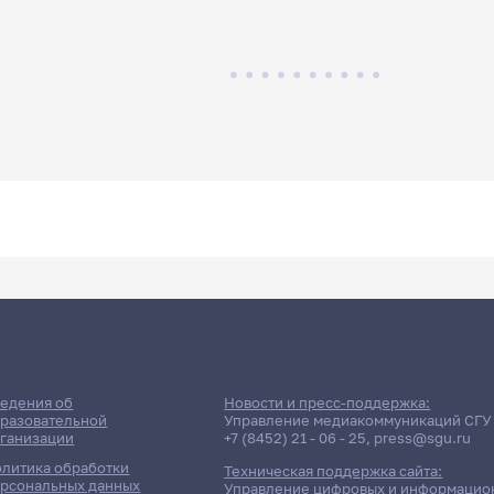
едения об
Новости и пресс-поддержка:
разовательной
Управление медиакоммуникаций СГУ
ганизации
+7 (8452) 21 - 06 - 25
,
press@sgu.ru
литика обработки
Техническая поддержка сайта:
рсональных данных
Управление цифровых и информацио