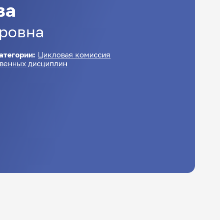
ва
ровна
атегории:
Цикловая комиссия
твенных дисциплин