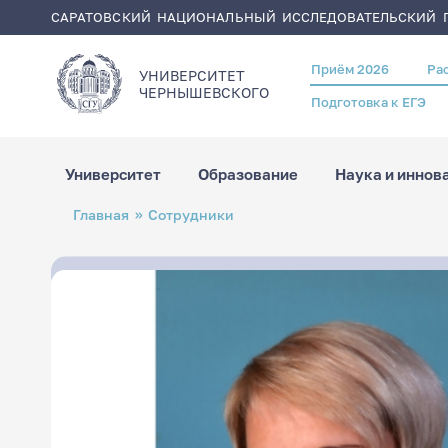
САРАТОВСКИЙ НАЦИОНАЛЬНЫЙ ИССЛЕДОВАТЕЛЬСКИЙ Г
Приём 2026
Ра
Header
УНИВЕРСИТЕТ
menu
ЧЕРНЫШЕВСКОГO
Подготовка к ЕГЭ
Университет
Образование
Наука и иннов
Перейти
Строка
Главная
Сотрудники
к
навигации
основному
содержанию