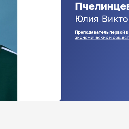
Пчелинце
Юлия
Викто
Преподаватель первой к
экономических и общес