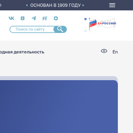
ОСНОВАН В 1909 ГОДУ
О
Социальные
сети
дная деятельность
En