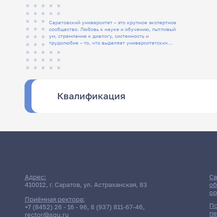
Саратовский университет – это крупное экспертное
сообщество. Любовь к науке и обучению, пытливый
ум, стремление к диалогу, системность и
трудолюбие – то, что выделяет университетских
людей
Квалификация
Адрес:
Св
410012, г. Саратов, ул. Астраханская, 83
об
ор
Приёмная ректора:
По
+7 (8452) 26 - 16 - 96
,
8 (937) 811-67-46
,
пе
rector@sgu.ru