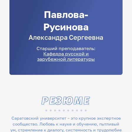
Павлова-
Русинова
Александра
Сергеевна
Старший преподаватель:
Кафедра русской и
зарубежной литературы
РЕЗЮМЕ
Саратовский университет – это крупное экспертное
сообщество. Любовь к науке и обучению, пытливый
ум, стремление к диалогу, системность и трудолюбие