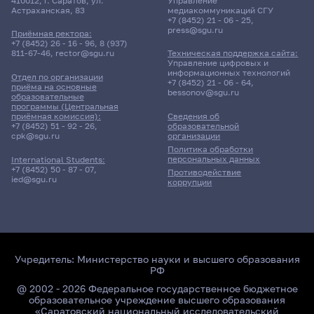
410012, г. Саратов, ул.
Управление
Астраханская, 83
медиакоммуникаций СГУ
+7 (8452) 21 - 06 - 25
,
press@sgu.ru
Приёмная ректора:
+7 (8452) 26 - 16 - 96
,
8 (937)
811-67-46
,
rector@sgu.ru
Техническая поддержка сайта:
Управление цифровых и
информационных технологий
Отдел по организации
+7 (8452) 21 - 06 - 64
,
приёма на основные
bessonov@sgu.ru
образовательные
программы (Центральная
приёмная комиссия):
Сведения об
+7 (8452) 51 - 92 - 26
,
образовательной
cpk@sgu.ru
организации
Политика обработки
персональных данных
International Students:
+7 (8452) 50 - 87 - 07
,
Противодействие
ied@sgu.ru
коррупции
Учредитель:
Министерство науки и высшего образования
РФ
@ 2002 - 2026 Федеральное государственное бюджетное
образовательное учреждение высшего образования
«Саратовский национальный исследовательский