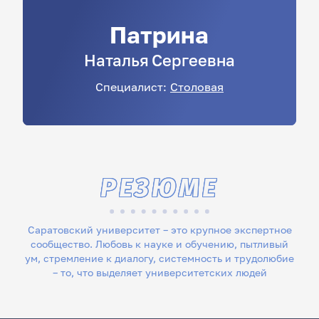
Патрина
Наталья
Сергеевна
Специалист:
Столовая
РЕЗЮМЕ
Саратовский университет – это крупное экспертное
сообщество. Любовь к науке и обучению, пытливый
ум, стремление к диалогу, системность и трудолюбие
– то, что выделяет университетских людей