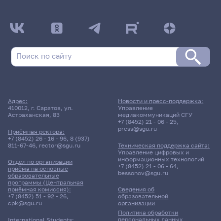
Адрес:
Новости и пресс-поддержка:
410012, г. Саратов, ул.
Управление
Астраханская, 83
медиакоммуникаций СГУ
+7 (8452) 21 - 06 - 25
,
press@sgu.ru
Приёмная ректора:
+7 (8452) 26 - 16 - 96
,
8 (937)
811-67-46
,
rector@sgu.ru
Техническая поддержка сайта:
Управление цифровых и
информационных технологий
Отдел по организации
+7 (8452) 21 - 06 - 64
,
приёма на основные
bessonov@sgu.ru
образовательные
программы (Центральная
приёмная комиссия):
Сведения об
+7 (8452) 51 - 92 - 26
,
образовательной
cpk@sgu.ru
организации
Политика обработки
персональных данных
International Students: