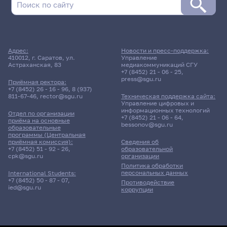
Адрес:
Новости и пресс-поддержка:
410012, г. Саратов, ул.
Управление
Астраханская, 83
медиакоммуникаций СГУ
+7 (8452) 21 - 06 - 25
,
press@sgu.ru
Приёмная ректора:
+7 (8452) 26 - 16 - 96
,
8 (937)
811-67-46
,
rector@sgu.ru
Техническая поддержка сайта:
Управление цифровых и
информационных технологий
Отдел по организации
+7 (8452) 21 - 06 - 64
,
приёма на основные
bessonov@sgu.ru
образовательные
программы (Центральная
приёмная комиссия):
Сведения об
+7 (8452) 51 - 92 - 26
,
образовательной
cpk@sgu.ru
организации
Политика обработки
персональных данных
International Students:
+7 (8452) 50 - 87 - 07
,
Противодействие
ied@sgu.ru
коррупции