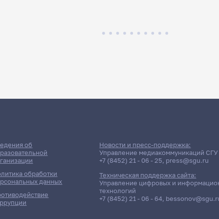
едения об
Новости и пресс-поддержка:
разовательной
Управление медиакоммуникаций СГУ
ганизации
+7 (8452) 21 - 06 - 25
,
press@sgu.ru
литика обработки
Техническая поддержка сайта:
рсональных данных
Управление цифровых и информацио
технологий
отиводействие
+7 (8452) 21 - 06 - 64
,
bessonov@sgu.r
ррупции