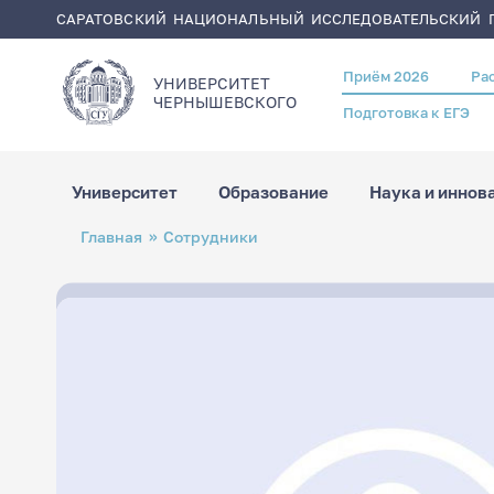
САРАТОВСКИЙ НАЦИОНАЛЬНЫЙ ИССЛЕДОВАТЕЛЬСКИЙ Г
Приём 2026
Ра
Header
УНИВЕРСИТЕТ
menu
ЧЕРНЫШЕВСКОГO
Подготовка к ЕГЭ
Университет
Образование
Наука и иннов
Перейти
Строка
Главная
Сотрудники
к
навигации
основному
содержанию