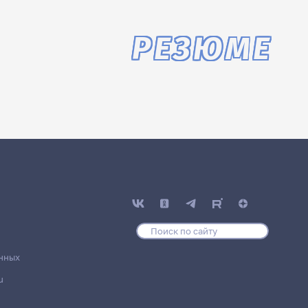
РЕЗЮМЕ
нных
u