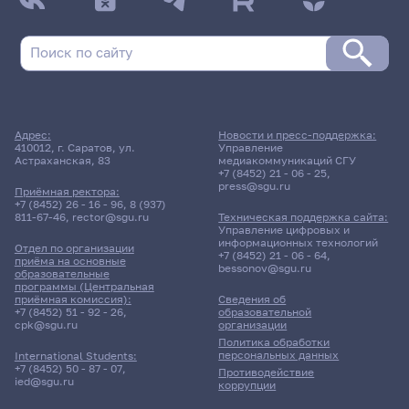
Адрес:
Новости и пресс-поддержка:
410012, г. Саратов, ул.
Управление
Астраханская, 83
медиакоммуникаций СГУ
+7 (8452) 21 - 06 - 25
,
press@sgu.ru
Приёмная ректора:
+7 (8452) 26 - 16 - 96
,
8 (937)
811-67-46
,
rector@sgu.ru
Техническая поддержка сайта:
Управление цифровых и
информационных технологий
Отдел по организации
+7 (8452) 21 - 06 - 64
,
приёма на основные
bessonov@sgu.ru
образовательные
программы (Центральная
приёмная комиссия):
Сведения об
+7 (8452) 51 - 92 - 26
,
образовательной
cpk@sgu.ru
организации
Политика обработки
персональных данных
International Students:
+7 (8452) 50 - 87 - 07
,
Противодействие
ied@sgu.ru
коррупции