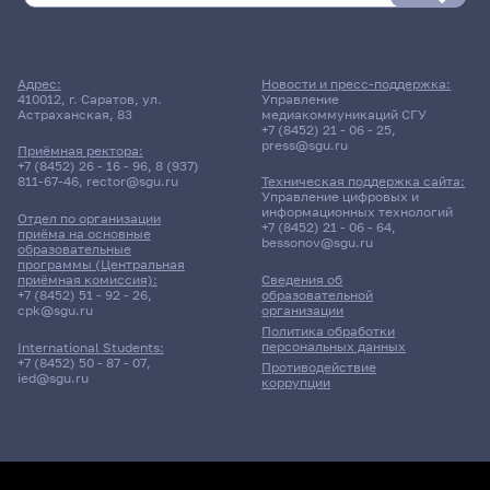
Адрес:
Новости и пресс-поддержка:
410012, г. Саратов, ул.
Управление
Астраханская, 83
медиакоммуникаций СГУ
+7 (8452) 21 - 06 - 25
,
press@sgu.ru
Приёмная ректора:
+7 (8452) 26 - 16 - 96
,
8 (937)
811-67-46
,
rector@sgu.ru
Техническая поддержка сайта:
Управление цифровых и
информационных технологий
Отдел по организации
+7 (8452) 21 - 06 - 64
,
приёма на основные
bessonov@sgu.ru
образовательные
программы (Центральная
приёмная комиссия):
Сведения об
+7 (8452) 51 - 92 - 26
,
образовательной
cpk@sgu.ru
организации
Политика обработки
персональных данных
International Students:
+7 (8452) 50 - 87 - 07
,
Противодействие
ied@sgu.ru
коррупции