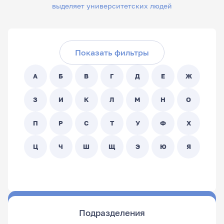
выделяет университетских людей
Скрыть фильтры
Поиск по ФИО сотрудника:
Показать фильтры
Поиск по подразделениям:
А
Б
В
Г
Д
Е
Ж
- Любой -
З
И
К
Л
М
Н
О
П
Р
С
Т
У
Ф
Х
Ц
Ч
Ш
Щ
Э
Ю
Я
Подразделения