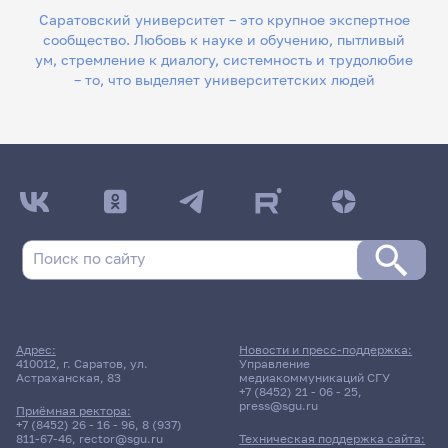
Саратовский университет – это крупное экспертное
сообщество. Любовь к науке и обучению, пытливый
ум, стремление к диалогу, системность и трудолюбие
– то, что выделяет университетских людей
Адрес:
Новости и пресс-поддержка:
410012, г. Саратов, ул.
Управление
Астраханская, 83
медиакоммуникаций СГУ
+7 (8452) 21 - 06 - 25
,
press@sgu.ru
Приёмная ректора:
+7 (8452) 26 - 16 - 96
,
8 (937)
811-67-46
,
rector@sgu.ru
Техническая поддержка сайта: