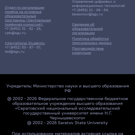
Управление цифровых и
информационных технологий
Отдел по организации
+7 (8452) 21 - 06 - 64
,
приёма на основные
bessonov@sgu.ru
образовательные
программы (Центральная
приёмная комиссия):
Сведения об
+7 (8452) 51 - 92 - 26
,
образовательной
cpk@sgu.ru
организации
Политика обработки
персональных данных
International Students:
+7 (8452) 50 - 87 - 07
,
Противодействие
ied@sgu.ru
коррупции
Учредитель:
Министерство науки и высшего образования
РФ
@ 2002 - 2026 Федеральное государственное бюджетное
образовательное учреждение высшего образования
«Саратовский национальный исследовательский
государственный университет имени Н.Г.
Чернышевского»
@ 2002 - 2026 Saratov State University
При использовании материалов активная ссылка на