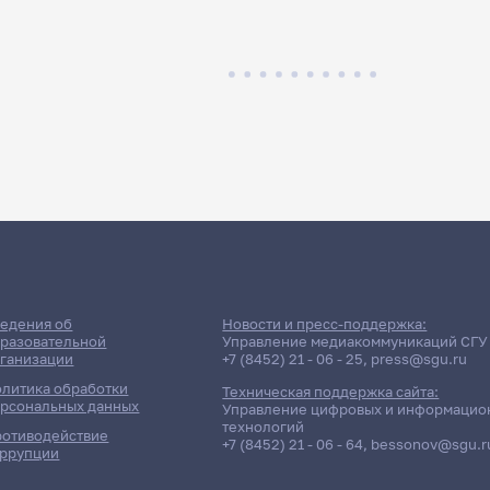
едения об
Новости и пресс-поддержка:
разовательной
Управление медиакоммуникаций СГУ
ганизации
+7 (8452) 21 - 06 - 25
,
press@sgu.ru
литика обработки
Техническая поддержка сайта:
рсональных данных
Управление цифровых и информацио
технологий
отиводействие
+7 (8452) 21 - 06 - 64
,
bessonov@sgu.r
ррупции