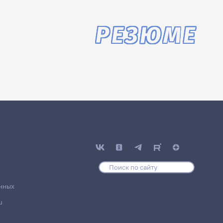
РЕЗЮМЕ
нных
u