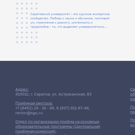
Саратовский университет – это крупное экспертное
сообщество. Любовь к науке и обучению, пытливый
ум, стремление к диалогу, системность и
трудолюбие – то, что выделяет университетских
людей
Адрес:
Св
410012, г. Саратов, ул. Астраханская, 83
об
ор
Приёмная ректора:
По
+7 (8452) 26 - 16 - 96
,
8 (937) 811-67-46
,
пе
rector@sgu.ru
Пр
Отдел по организации приёма на основные
ко
образовательные программы (Центральная
приёмная комиссия):