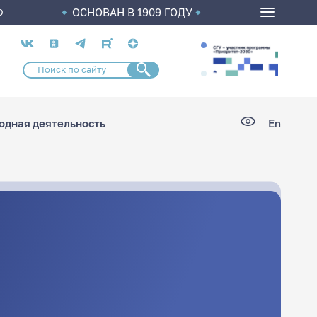
ОСНОВАН В 1909 ГОДУ
О
Социальные
сети
дная деятельность
En