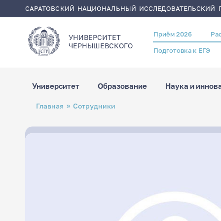
САРАТОВСКИЙ НАЦИОНАЛЬНЫЙ ИССЛЕДОВАТЕЛЬСКИЙ Г
Приём 2026
Ра
Header
УНИВЕРСИТЕТ
menu
ЧЕРНЫШЕВСКОГO
Подготовка к ЕГЭ
Университет
Образование
Наука и иннов
Перейти
Строка
Главная
Сотрудники
к
навигации
основному
содержанию