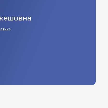
екешовна
гетике