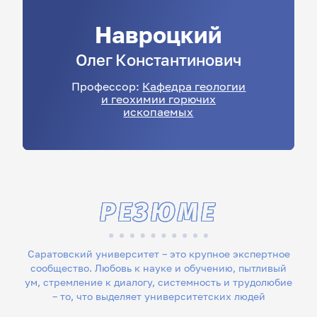
Навроцкий
Олег
Константинович
Профессор:
Кафедра геологии
и геохимии горючих
ископаемых
РЕЗЮМЕ
Саратовский университет – это крупное экспертное
сообщество. Любовь к науке и обучению, пытливый
ум, стремление к диалогу, системность и трудолюбие
– то, что выделяет университетских людей