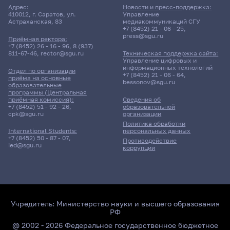
Адрес:
Новости и пресс-поддержка:
410012, г. Саратов, ул.
Управление
Астраханская, 83
медиакоммуникаций СГУ
+7 (8452) 21 - 06 - 25
,
press@sgu.ru
Приёмная ректора:
+7 (8452) 26 - 16 - 96
,
8 (937)
811-67-46
,
rector@sgu.ru
Техническая поддержка сайта:
Управление цифровых и
информационных технологий
Отдел по организации
+7 (8452) 21 - 06 - 64
,
приёма на основные
bessonov@sgu.ru
образовательные
программы (Центральная
приёмная комиссия):
Сведения об
+7 (8452) 51 - 92 - 26
,
образовательной
cpk@sgu.ru
организации
Политика обработки
персональных данных
International Students:
+7 (8452) 50 - 87 - 07
,
Противодействие
ied@sgu.ru
коррупции
Учредитель:
Министерство науки и высшего образования
РФ
@ 2002 - 2026 Федеральное государственное бюджетное