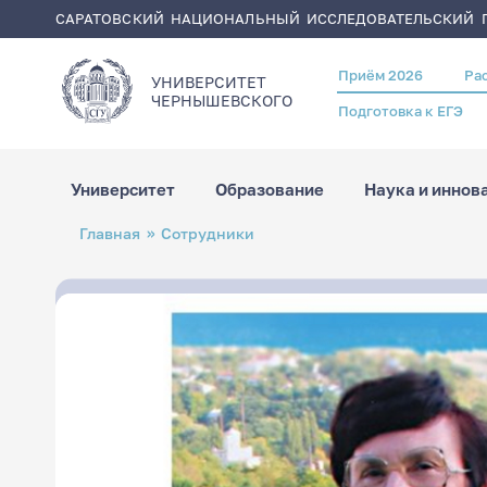
САРАТОВСКИЙ НАЦИОНАЛЬНЫЙ ИССЛЕДОВАТЕЛЬСКИЙ Г
Приём 2026
Ра
Header
УНИВЕРСИТЕТ
menu
ЧЕРНЫШЕВСКОГO
Подготовка к ЕГЭ
Университет
Образование
Наука и иннов
Перейти
Строка
Главная
Сотрудники
к
навигации
основному
содержанию