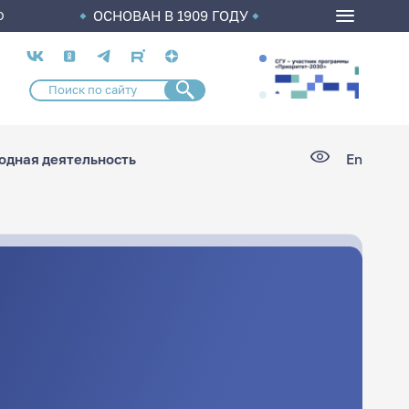
ОСНОВАН В 1909 ГОДУ
О
Социальные
сети
дная деятельность
En