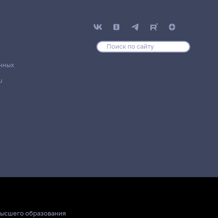
нных
u
высшего образования