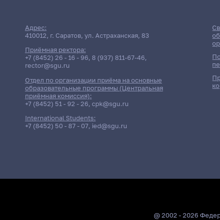
Адрес:
Св
410012, г. Саратов, ул. Астраханская, 83
об
ор
Приёмная ректора:
По
+7 (8452) 26 - 16 - 96
,
8 (937) 811-67-46
,
пе
rector@sgu.ru
Пр
Отдел по организации приёма на основные
ко
образовательные программы (Центральная
приёмная комиссия):
+7 (8452) 51 - 92 - 26
,
cpk@sgu.ru
International Students:
+7 (8452) 50 - 87 - 07
,
ied@sgu.ru
@ 2002 - 2026 Феде