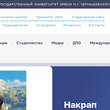
ОСУДАРСТВЕННЫЙ УНИВЕРСИТЕТ ИМЕНИ Н.Г. ЧЕРНЫШЕВСКОГ
списание занятий
Приоритет 2030
Старая версия сайта
Подразделения
Сотрудники
Реквизиты
Контакты
ации
Студенчество
Медиа
ДПО
Междунаро
Накрап