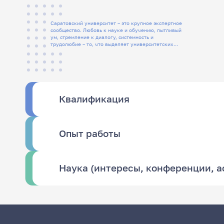
Саратовский университет – это крупное экспертное
сообщество. Любовь к науке и обучению, пытливый
ум, стремление к диалогу, системность и
трудолюбие – то, что выделяет университетских
людей
Квалификация
Опыт работы
Наука (интересы, конференции, 