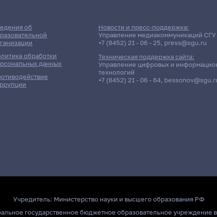
едения об
Новости и пресс-поддержка:
разовательной
Управление медиакоммуникаций СГУ
ганизации
+7 (8452) 21 - 06 - 25
,
press@sgu.ru
литика обработки
Техническая поддержка сайта:
рсональных данных
Управление цифровых и информацио
технологий
отиводействие
+7 (8452) 21 - 06 - 64
,
bessonov@sgu.r
ррупции
Учредитель:
Министерство науки и высшего образования РФ
ральное государственное бюджетное образовательное учреждение 