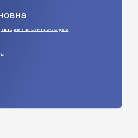
новна
, истории языка и прикладной
ru