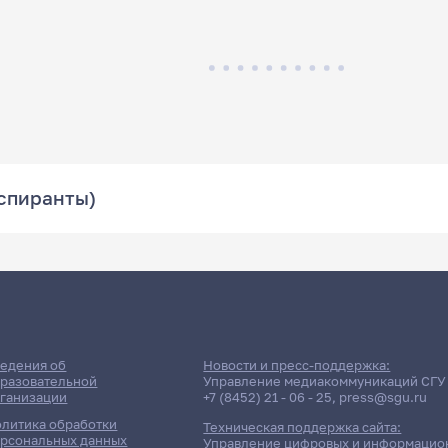
аспиранты)
едения об
Новости и пресс-поддержка:
разовательной
Управление медиакоммуникаций СГУ
ганизации
+7 (8452) 21 - 06 - 25
,
press@sgu.ru
литика обработки
Техническая поддержка сайта:
рсональных данных
Управление цифровых и информацио