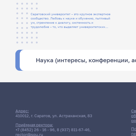
Саратовский университет – это крупное экспертное
сообщество. Любовь к науке и обучению, пытливый
ум, стремление к диалогу, системность и
трудолюбие – то, что выделяет университетских
людей
Наука (интересы, конференции, 
Адрес:
Св
410012, г. Саратов, ул. Астраханская, 83
об
ор
Приёмная ректора:
По
+7 (8452) 26 - 16 - 96
,
8 (937) 811-67-46
,
пе
rector@sgu.ru