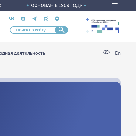
ОСНОВАН В 1909 ГОДУ
О
Социальные
сети
дная деятельность
En