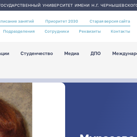
ОСУДАРСТВЕННЫЙ УНИВЕРСИТЕТ ИМЕНИ Н.Г. ЧЕРНЫШЕВСКОГ
списание занятий
Приоритет 2030
Старая версия сайта
Подразделения
Сотрудники
Реквизиты
Контакты
ации
Студенчество
Медиа
ДПО
Междунаро