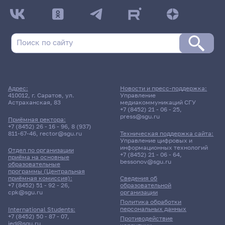
Адрес:
Новости и пресс-поддержка:
410012, г. Саратов, ул.
Управление
Астраханская, 83
медиакоммуникаций СГУ
+7 (8452) 21 - 06 - 25
,
press@sgu.ru
Приёмная ректора:
+7 (8452) 26 - 16 - 96
,
8 (937)
811-67-46
,
rector@sgu.ru
Техническая поддержка сайта:
Управление цифровых и
информационных технологий
Отдел по организации
+7 (8452) 21 - 06 - 64
,
приёма на основные
bessonov@sgu.ru
образовательные
программы (Центральная
приёмная комиссия):
Сведения об
+7 (8452) 51 - 92 - 26
,
образовательной
cpk@sgu.ru
организации
Политика обработки
персональных данных
International Students:
+7 (8452) 50 - 87 - 07
,
Противодействие
ied@sgu.ru