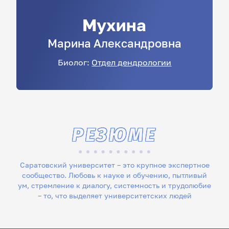
Мухина
Марина
Александровна
Биолог:
Отдел дендрологии
РЕЗЮМЕ
Саратовский университет – это крупное экспертное
сообщество. Любовь к науке и обучению, пытливый
ум, стремление к диалогу, системность и трудолюбие
– то, что выделяет университетских людей