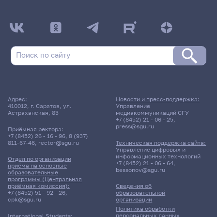
Адрес:
Новости и пресс-поддержка:
410012, г. Саратов, ул.
Управление
Астраханская, 83
медиакоммуникаций СГУ
+7 (8452) 21 - 06 - 25
,
press@sgu.ru
Приёмная ректора:
+7 (8452) 26 - 16 - 96
,
8 (937)
811-67-46
,
rector@sgu.ru
Техническая поддержка сайта:
Управление цифровых и
информационных технологий
Отдел по организации
+7 (8452) 21 - 06 - 64
,
приёма на основные
bessonov@sgu.ru
образовательные
программы (Центральная
приёмная комиссия):
Сведения об
+7 (8452) 51 - 92 - 26
,
образовательной
cpk@sgu.ru
организации
Политика обработки
персональных данных
International Students: