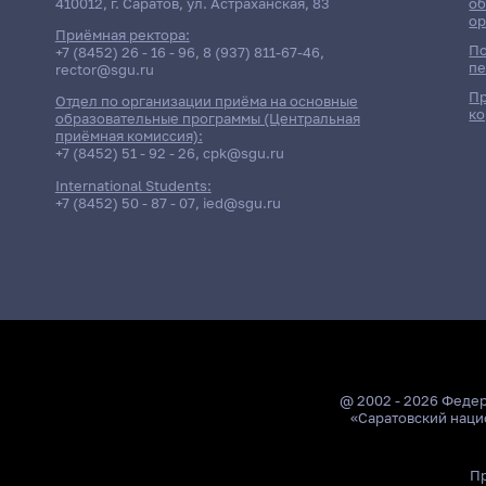
410012, г. Саратов, ул. Астраханская, 83
об
ор
Приёмная ректора:
По
+7 (8452) 26 - 16 - 96
,
8 (937) 811-67-46
,
пе
rector@sgu.ru
Пр
Отдел по организации приёма на основные
ко
образовательные программы (Центральная
приёмная комиссия):
+7 (8452) 51 - 92 - 26
,
cpk@sgu.ru
International Students:
+7 (8452) 50 - 87 - 07
,
ied@sgu.ru
@ 2002 - 2026 Феде
«Саратовский наци
Пр