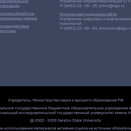
разовательной
Управление медиакоммуникаций СГУ
ганизации
+7 (8452) 21 - 06 - 25
,
press@sgu.ru
литика обработки
Техническая поддержка сайта:
рсональных данных
Управление цифровых и информацио
технологий
отиводействие
+7 (8452) 21 - 06 - 64
,
bessonov@sgu.r
ррупции
Учредитель:
Министерство науки и высшего образования РФ
ральное государственное бюджетное образовательное учреждение 
ональный исследовательский государственный университет имени Н
@ 2002 - 2026 Saratov State University
и использовании материалов активная ссылка на источник обязател