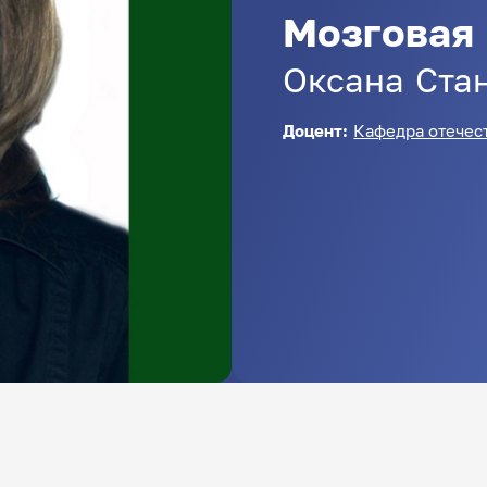
Мозговая
Оксана
Ста
Доцент:
Кафедра отечес