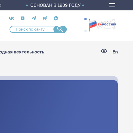
ОСНОВАН В 1909 ГОДУ
О
Социальные
сети
дная деятельность
En