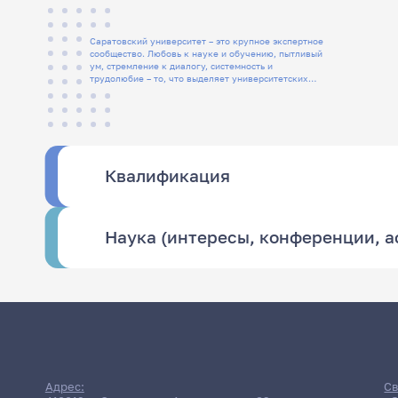
Саратовский университет – это крупное экспертное
сообщество. Любовь к науке и обучению, пытливый
ум, стремление к диалогу, системность и
трудолюбие – то, что выделяет университетских
людей
Квалификация
Наука (интересы, конференции, 
Адрес:
Св