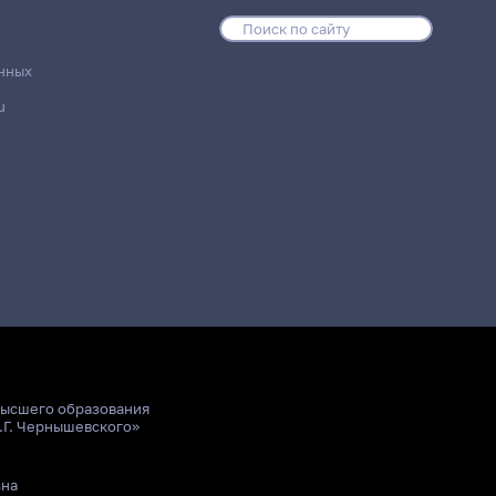
нных
u
высшего образования
.Г. Чернышевского»
ьна