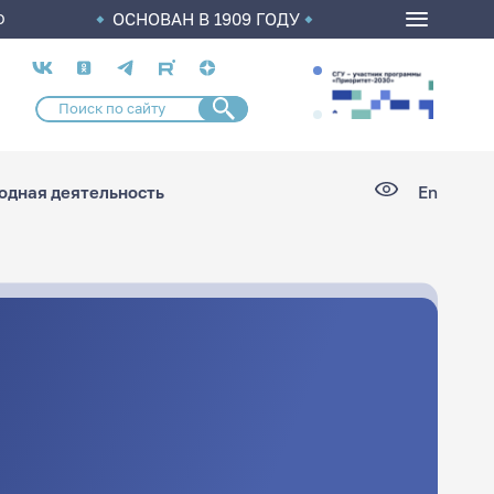
ОСНОВАН В 1909 ГОДУ
О
Социальные
сети
дная деятельность
En