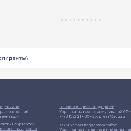
аспиранты)
едения об
Новости и пресс-поддержка:
разовательной
Управление медиакоммуникаций СГУ
ганизации
+7 (8452) 21 - 06 - 25
,
press@sgu.ru
литика обработки
Техническая поддержка сайта:
рсональных данных
Управление цифровых и информацио