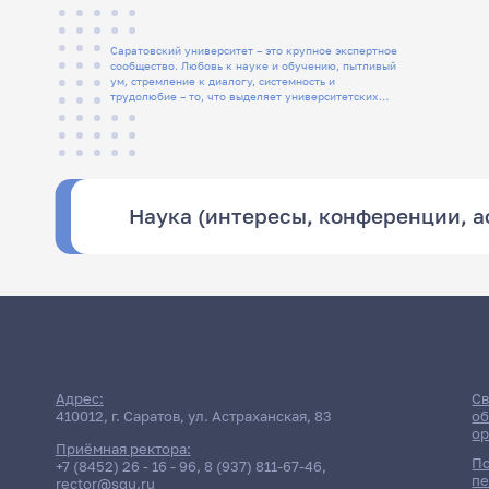
Саратовский университет – это крупное экспертное
сообщество. Любовь к науке и обучению, пытливый
ум, стремление к диалогу, системность и
трудолюбие – то, что выделяет университетских
людей
Наука (интересы, конференции, 
Адрес:
Св
410012, г. Саратов, ул. Астраханская, 83
об
ор
Приёмная ректора:
По
+7 (8452) 26 - 16 - 96
,
8 (937) 811-67-46
,
пе
rector@sgu.ru