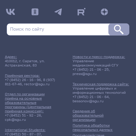
Адрес:
Новости и пресс-поддержка:
410012, г. Саратов, ул.
Управление
Астраханская, 83
медиакоммуникаций СГУ
+7 (8452) 21 - 06 - 25
,
press@sgu.ru
Приёмная ректора:
+7 (8452) 26 - 16 - 96
,
8 (937)
811-67-46
,
rector@sgu.ru
Техническая поддержка сайта:
Управление цифровых и
информационных технологий
Отдел по организации
+7 (8452) 21 - 06 - 64
,
приёма на основные
bessonov@sgu.ru
образовательные
программы (Центральная
приёмная комиссия):
Сведения об
+7 (8452) 51 - 92 - 26
,
образовательной
cpk@sgu.ru
организации
Политика обработки
персональных данных
International Students:
+7 (8452) 50 - 87 - 07
,
Противодействие