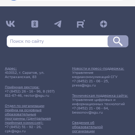
Адрес:
Новости и пресс-поддержка:
410012, г. Саратов, ул.
Управление
Астраханская, 83
медиакоммуникаций СГУ
+7 (8452) 21 - 06 - 25
,
press@sgu.ru
Приёмная ректора:
+7 (8452) 26 - 16 - 96
,
8 (937)
811-67-46
,
rector@sgu.ru
Техническая поддержка сайта:
Управление цифровых и
информационных технологий
Отдел по организации
+7 (8452) 21 - 06 - 64
,
приёма на основные
bessonov@sgu.ru
образовательные
программы (Центральная
приёмная комиссия):
Сведения об
+7 (8452) 51 - 92 - 26
,
образовательной
cpk@sgu.ru
организации