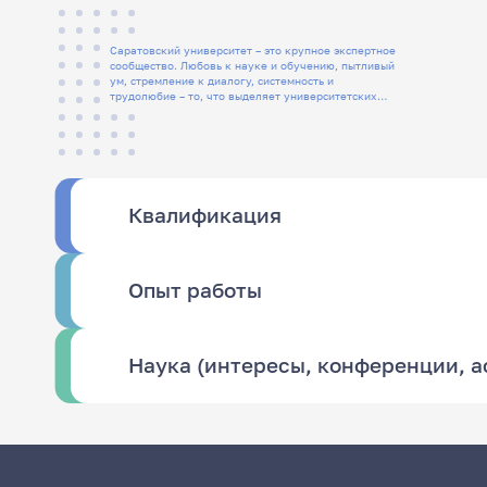
Саратовский университет – это крупное экспертное
сообщество. Любовь к науке и обучению, пытливый
ум, стремление к диалогу, системность и
трудолюбие – то, что выделяет университетских
людей
Квалификация
Опыт работы
Наука (интересы, конференции, 