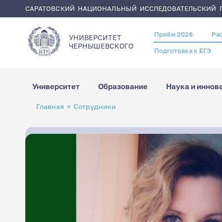
САРАТОВСКИЙ НАЦИОНАЛЬНЫЙ ИССЛЕДОВАТЕЛЬСКИЙ Г
Приём 2026
Ра
Header
УНИВЕРСИТЕТ
menu
ЧЕРНЫШЕВСКОГO
Подготовка к ЕГЭ
Университет
Образование
Наука и иннов
Перейти
Строка
Главная
Сотрудники
к
навигации
основному
содержанию