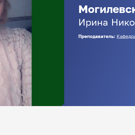
Могилевс
Ирина
Нико
Преподаватель:
Кафедра