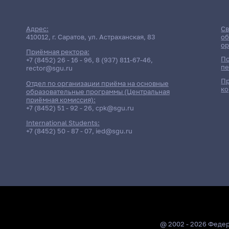
Адрес:
Св
410012, г. Саратов, ул. Астраханская, 83
об
ор
Приёмная ректора:
По
+7 (8452) 26 - 16 - 96
,
8 (937) 811-67-46
,
пе
rector@sgu.ru
Пр
Отдел по организации приёма на основные
ко
образовательные программы (Центральная
приёмная комиссия):
+7 (8452) 51 - 92 - 26
,
cpk@sgu.ru
International Students:
+7 (8452) 50 - 87 - 07
,
ied@sgu.ru
@ 2002 - 2026 Феде