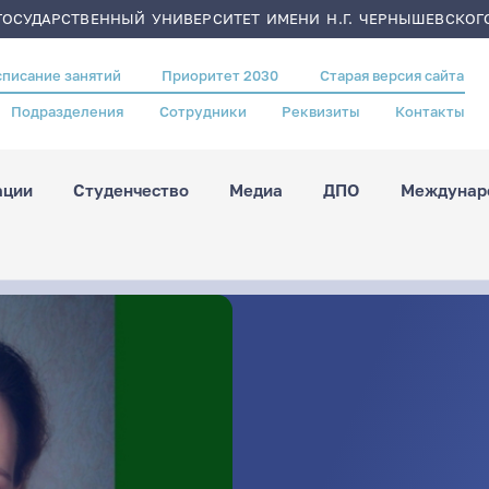
ОСУДАРСТВЕННЫЙ УНИВЕРСИТЕТ ИМЕНИ Н.Г. ЧЕРНЫШЕВСКОГ
списание занятий
Приоритет 2030
Старая версия сайта
Подразделения
Сотрудники
Реквизиты
Контакты
ации
Студенчество
Медиа
ДПО
Междунаро