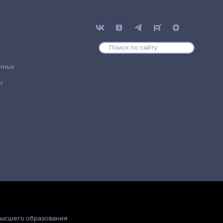
нных
u
высшего образования