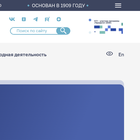
ОСНОВАН В 1909 ГОДУ
О
Социальные
сети
дная деятельность
En