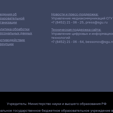
едения об
Новости и пресс-поддержка:
разовательной
Управление медиакоммуникаций СГУ
ганизации
+7 (8452) 21 - 06 - 25
,
press@sgu.ru
литика обработки
Техническая поддержка сайта:
рсональных данных
Управление цифровых и информацио
технологий
отиводействие
+7 (8452) 21 - 06 - 64
,
bessonov@sgu.r
ррупции
Учредитель:
Министерство науки и высшего образования РФ
ральное государственное бюджетное образовательное учреждение 