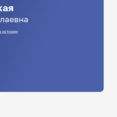
кая
лаевна
 истории