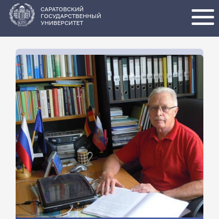
Перейти
к
основному
САРАТОВСКИЙ
содержанию
ГОСУДАРСТВЕННЫЙ
УНИВЕРСИТЕТ