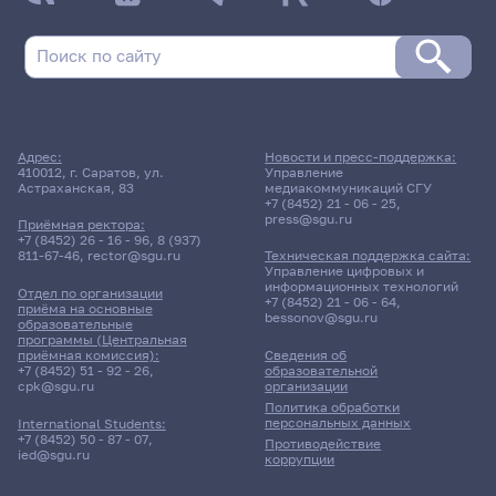
Адрес:
Новости и пресс-поддержка:
410012, г. Саратов, ул.
Управление
Астраханская, 83
медиакоммуникаций СГУ
+7 (8452) 21 - 06 - 25
,
press@sgu.ru
Приёмная ректора:
+7 (8452) 26 - 16 - 96
,
8 (937)
811-67-46
,
rector@sgu.ru
Техническая поддержка сайта:
Управление цифровых и
информационных технологий
Отдел по организации
+7 (8452) 21 - 06 - 64
,
приёма на основные
bessonov@sgu.ru
образовательные
программы (Центральная
приёмная комиссия):
Сведения об
+7 (8452) 51 - 92 - 26
,
образовательной
cpk@sgu.ru
организации
Политика обработки
персональных данных
International Students:
+7 (8452) 50 - 87 - 07
,
Противодействие
ied@sgu.ru
коррупции