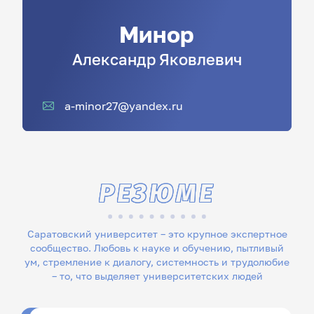
Минор
Александр
Яковлевич
a-minor27@yandex.ru
РЕЗЮМЕ
Саратовский университет – это крупное экспертное
сообщество. Любовь к науке и обучению, пытливый
ум, стремление к диалогу, системность и трудолюбие
– то, что выделяет университетских людей