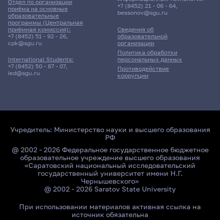
Отдел по организации
+7 (8452) 21 - 06 - 64
,
приёма на основные
bessonov@sgu.ru
образовательные
программы (Центральная
приёмная комиссия):
Сведения об
+7 (8452) 51 - 92 - 26
,
образовательной
cpk@sgu.ru
организации
Политика обработки
персональных данных
International Students:
+7 (8452) 50 - 87 - 07
,
Противодействие
ied@sgu.ru
коррупции
Учредитель:
Министерство науки и высшего образования
РФ
@ 2002 - 2026 Федеральное государственное бюджетное
образовательное учреждение высшего образования
«Саратовский национальный исследовательский
государственный университет имени Н.Г.
Чернышевского»
@ 2002 - 2026 Saratov State University
При использовании материалов активная ссылка на
источник обязательна