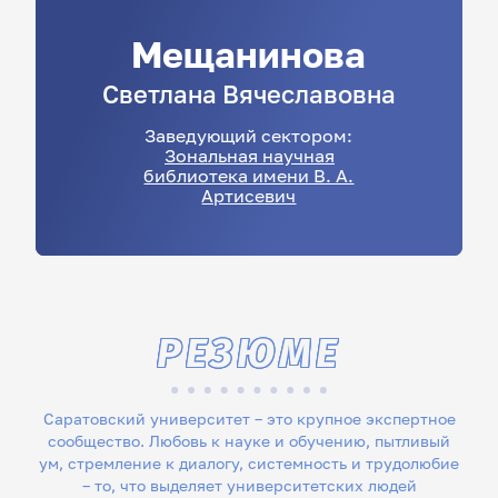
Мещанинова
Светлана
Вячеславовна
Заведующий сектором:
Зональная научная
библиотека имени В. А.
Артисевич
РЕЗЮМЕ
Саратовский университет – это крупное экспертное
сообщество. Любовь к науке и обучению, пытливый
ум, стремление к диалогу, системность и трудолюбие
– то, что выделяет университетских людей