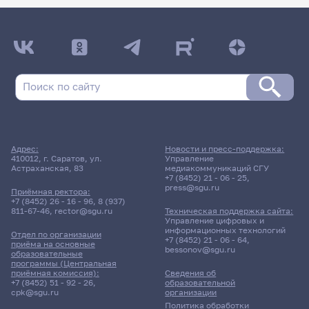
Адрес:
Новости и пресс-поддержка:
410012, г. Саратов, ул.
Управление
Астраханская, 83
медиакоммуникаций СГУ
+7 (8452) 21 - 06 - 25
,
press@sgu.ru
Приёмная ректора:
+7 (8452) 26 - 16 - 96
,
8 (937)
811-67-46
,
rector@sgu.ru
Техническая поддержка сайта:
Управление цифровых и
информационных технологий
Отдел по организации
+7 (8452) 21 - 06 - 64
,
приёма на основные
bessonov@sgu.ru
образовательные
программы (Центральная
приёмная комиссия):
Сведения об
+7 (8452) 51 - 92 - 26
,
образовательной
cpk@sgu.ru
организации
Политика обработки