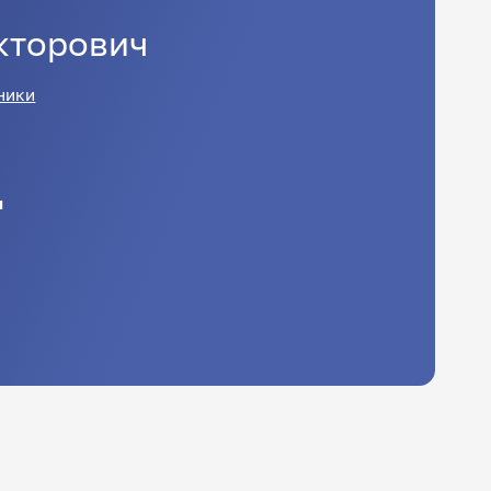
кторович
ники
u