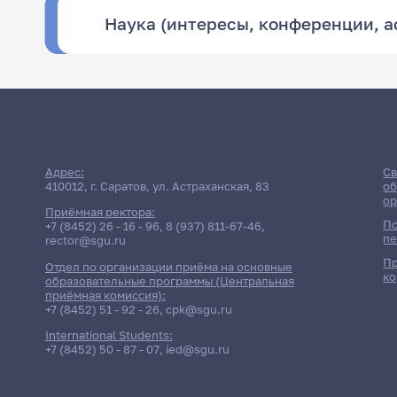
Наука (интересы, конференции, 
Адрес:
Св
410012, г. Саратов, ул. Астраханская, 83
об
ор
Приёмная ректора:
По
+7 (8452) 26 - 16 - 96
,
8 (937) 811-67-46
,
пе
rector@sgu.ru
Пр
Отдел по организации приёма на основные
ко
образовательные программы (Центральная
приёмная комиссия):
+7 (8452) 51 - 92 - 26
,
cpk@sgu.ru
International Students:
+7 (8452) 50 - 87 - 07
,
ied@sgu.ru