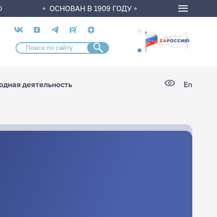
ОСНОВАН В 1909 ГОДУ
О
Социальные
сети
дная деятельность
En