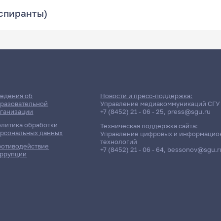
аспиранты)
едения об
Новости и пресс-поддержка:
разовательной
Управление медиакоммуникаций СГУ
ганизации
+7 (8452) 21 - 06 - 25
,
press@sgu.ru
литика обработки
Техническая поддержка сайта:
рсональных данных
Управление цифровых и информацио
технологий
отиводействие
+7 (8452) 21 - 06 - 64
,
bessonov@sgu.r
ррупции