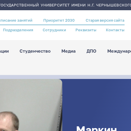
ОСУДАРСТВЕННЫЙ УНИВЕРСИТЕТ ИМЕНИ Н.Г. ЧЕРНЫШЕВСКОГ
списание занятий
Приоритет 2030
Старая версия сайта
Подразделения
Сотрудники
Реквизиты
Контакты
ации
Студенчество
Медиа
ДПО
Междунаро
Маркин