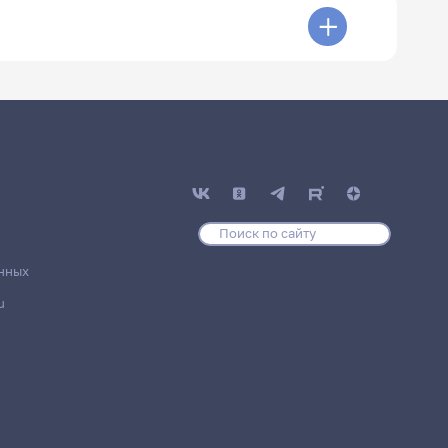
нных
u