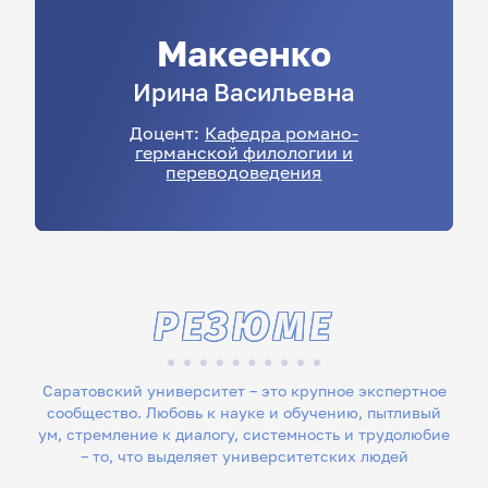
Макеенко
Ирина
Васильевна
Доцент:
Кафедра романо-
германской филологии и
переводоведения
РЕЗЮМЕ
Саратовский университет – это крупное экспертное
сообщество. Любовь к науке и обучению, пытливый
ум, стремление к диалогу, системность и трудолюбие
– то, что выделяет университетских людей