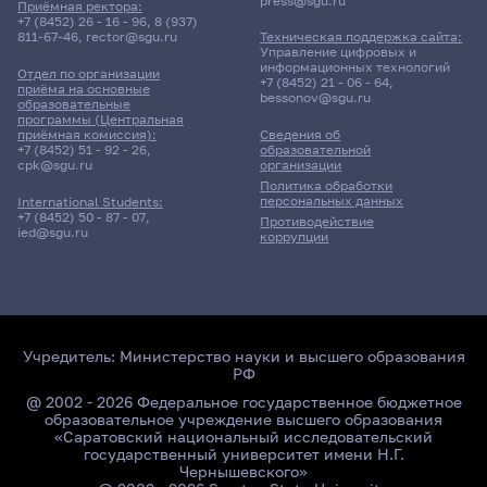
press@sgu.ru
Приёмная ректора:
+7 (8452) 26 - 16 - 96
,
8 (937)
811-67-46
,
rector@sgu.ru
Техническая поддержка сайта:
Управление цифровых и
информационных технологий
Отдел по организации
+7 (8452) 21 - 06 - 64
,
приёма на основные
bessonov@sgu.ru
образовательные
программы (Центральная
приёмная комиссия):
Сведения об
+7 (8452) 51 - 92 - 26
,
образовательной
cpk@sgu.ru
организации
Политика обработки
персональных данных
International Students:
+7 (8452) 50 - 87 - 07
,
Противодействие
ied@sgu.ru
коррупции
Учредитель:
Министерство науки и высшего образования
РФ
@ 2002 - 2026 Федеральное государственное бюджетное
образовательное учреждение высшего образования
«Саратовский национальный исследовательский
государственный университет имени Н.Г.
Чернышевского»