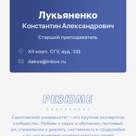
Лукьяненко
Константин
Александрович
Старший преподаватель
XII корп. СГУ, ауд. 101
dakos@inbox.ru
РЕЗЮМЕ
Саратовский университет – это крупное экспертное
сообщество. Любовь к науке и обучению, пытливый
ум, стремление к диалогу, системность и трудолюбие
– то, что выделяет университетских людей