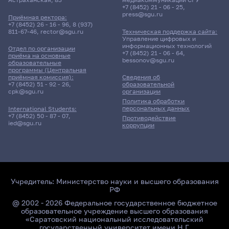
+7 (8452) 21 - 06 - 25
,
press@sgu.ru
Приёмная ректора:
+7 (8452) 26 - 16 - 96
,
8 (937)
811-67-46
,
rector@sgu.ru
Техническая поддержка сайта:
Управление цифровых и
информационных технологий
Отдел по организации
+7 (8452) 21 - 06 - 64
,
приёма на основные
bessonov@sgu.ru
образовательные
программы (Центральная
приёмная комиссия):
Сведения об
+7 (8452) 51 - 92 - 26
,
образовательной
cpk@sgu.ru
организации
Политика обработки
персональных данных
International Students:
+7 (8452) 50 - 87 - 07
,
Противодействие
ied@sgu.ru
коррупции
Учредитель:
Министерство науки и высшего образования
РФ
@ 2002 - 2026 Федеральное государственное бюджетное
образовательное учреждение высшего образования
«Саратовский национальный исследовательский
государственный университет имени Н.Г.