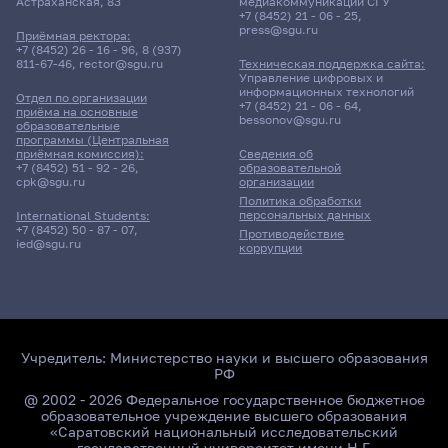
Астраханская, 83
медиакоммуникаций СГУ
+7 (8452) 21 - 06 - 25
,
press@sgu.ru
Приёмная ректора:
+7 (8452) 26 - 16 - 96
,
8 (937)
811-67-46
,
rector@sgu.ru
Техническая поддержка сайта:
Управление цифровых и
информационных технологий
Отдел по организации
+7 (8452) 21 - 06 - 64
,
приёма на основные
bessonov@sgu.ru
образовательные
программы (Центральная
приёмная комиссия):
Сведения об
+7 (8452) 51 - 92 - 26
,
образовательной
cpk@sgu.ru
организации
Политика обработки
персональных данных
International Students:
+7 (8452) 50 - 87 - 07
,
Противодействие
ied@sgu.ru
коррупции
Учредитель:
Министерство науки и высшего образования
РФ
@ 2002 - 2026 Федеральное государственное бюджетное
образовательное учреждение высшего образования
«Саратовский национальный исследовательский
государственный университет имени Н.Г.