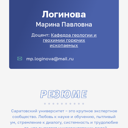
Логинова
Марина
Павловна
Доцент:
Кафедра геологии и
геохимии горючих
ископаемых
mp.loginova@mail.ru
РЕЗЮМЕ
Саратовский университет – это крупное экспертное
сообщество. Любовь к науке и обучению, пытливый
ум, стремление к диалогу, системность и трудолюбие
– то, что выделяет университетских людей