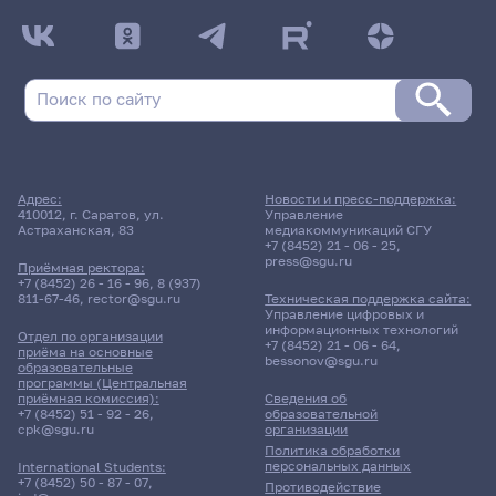
Адрес:
Новости и пресс-поддержка:
410012, г. Саратов, ул.
Управление
Астраханская, 83
медиакоммуникаций СГУ
+7 (8452) 21 - 06 - 25
,
press@sgu.ru
Приёмная ректора:
+7 (8452) 26 - 16 - 96
,
8 (937)
811-67-46
,
rector@sgu.ru
Техническая поддержка сайта:
Управление цифровых и
информационных технологий
Отдел по организации
+7 (8452) 21 - 06 - 64
,
приёма на основные
bessonov@sgu.ru
образовательные
программы (Центральная
приёмная комиссия):
Сведения об
+7 (8452) 51 - 92 - 26
,
образовательной
cpk@sgu.ru
организации
Политика обработки
персональных данных
International Students:
+7 (8452) 50 - 87 - 07
,
Противодействие