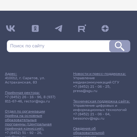
Адрес:
Новости и пресс-поддержка:
410012, г. Саратов, ул.
Управление
Астраханская, 83
медиакоммуникаций СГУ
+7 (8452) 21 - 06 - 25
,
press@sgu.ru
Приёмная ректора:
+7 (8452) 26 - 16 - 96
,
8 (937)
811-67-46
,
rector@sgu.ru
Техническая поддержка сайта:
Управление цифровых и
информационных технологий
Отдел по организации
+7 (8452) 21 - 06 - 64
,
приёма на основные
bessonov@sgu.ru
образовательные
программы (Центральная
приёмная комиссия):
Сведения об
+7 (8452) 51 - 92 - 26
,
образовательной
cpk@sgu.ru
организации