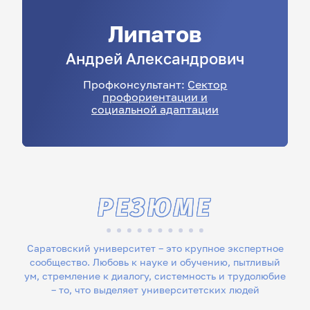
Липатов
Андрей
Александрович
Профконсультант:
Сектор
профориентации и
социальной адаптации
РЕЗЮМЕ
Саратовский университет – это крупное экспертное
сообщество. Любовь к науке и обучению, пытливый
ум, стремление к диалогу, системность и трудолюбие
– то, что выделяет университетских людей