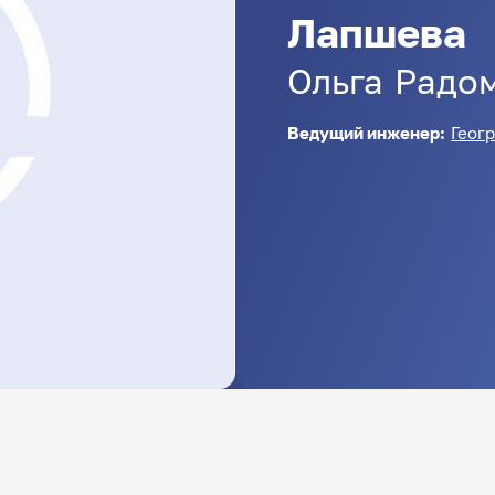
Лапшева
Ольга
Радо
Ведущий инженер:
Геог