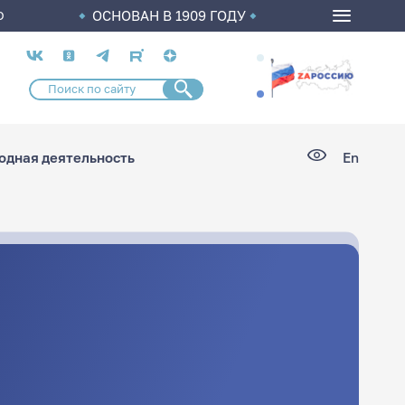
ОСНОВАН В 1909 ГОДУ
О
Социальные
сети
дная деятельность
En