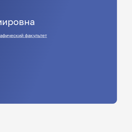
мировна
рафический факультет