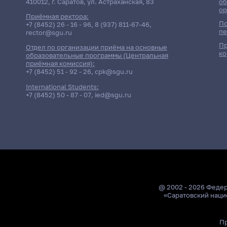
410012, г. Саратов, ул. Астраханская, 83
об
ор
Приёмная ректора:
По
+7 (8452) 26 - 16 - 96
,
8 (937) 811-67-46
,
пе
rector@sgu.ru
Пр
Отдел по организации приёма на основные
ко
образовательные программы (Центральная
приёмная комиссия):
+7 (8452) 51 - 92 - 26
,
cpk@sgu.ru
International Students:
+7 (8452) 50 - 87 - 07
,
ied@sgu.ru
@ 2002 - 2026 Феде
«Саратовский наци
Пр