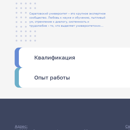
Саратовский университет – это крупное экспертное
сообщество. Любовь к науке и обучению, пытливый
ум, стремление к диалогу, системность и
трудолюбие – то, что выделяет университетских
людей
Квалификация
Опыт работы
Адрес:
Св