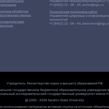
разовательной
Управление медиакоммуникаций СГУ
ганизации
+7 (8452) 21 - 06 - 25
,
press@sgu.ru
литика обработки
Техническая поддержка сайта:
рсональных данных
Управление цифровых и информацио
технологий
отиводействие
+7 (8452) 21 - 06 - 64
,
bessonov@sgu.r
ррупции
Учредитель:
Министерство науки и высшего образования РФ
ральное государственное бюджетное образовательное учреждение 
ональный исследовательский государственный университет имени Н
@ 2002 - 2026 Saratov State University
и использовании материалов активная ссылка на источник обязател