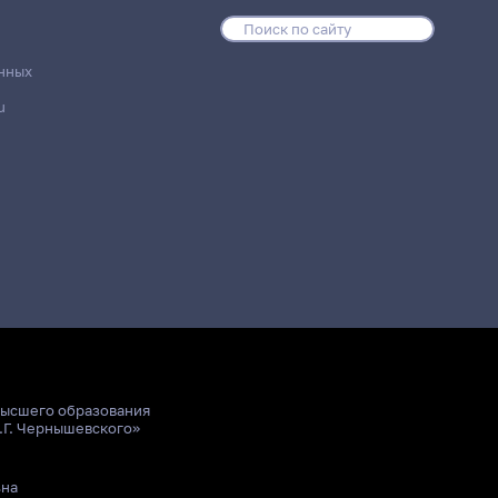
нных
u
высшего образования
.Г. Чернышевского»
ьна