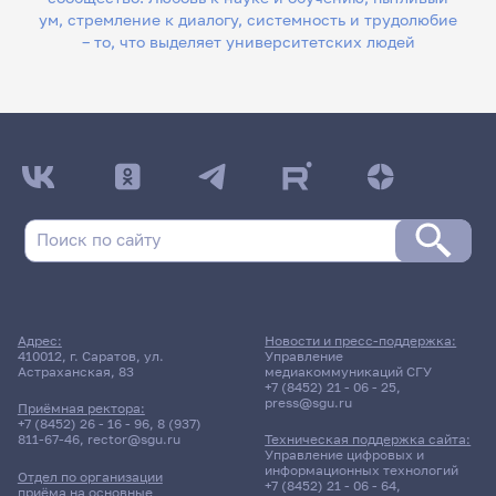
ум, стремление к диалогу, системность и трудолюбие
– то, что выделяет университетских людей
Адрес:
Новости и пресс-поддержка:
410012, г. Саратов, ул.
Управление
Астраханская, 83
медиакоммуникаций СГУ
+7 (8452) 21 - 06 - 25
,
press@sgu.ru
Приёмная ректора:
+7 (8452) 26 - 16 - 96
,
8 (937)
811-67-46
,
rector@sgu.ru
Техническая поддержка сайта:
Управление цифровых и
информационных технологий
Отдел по организации
+7 (8452) 21 - 06 - 64
,
приёма на основные