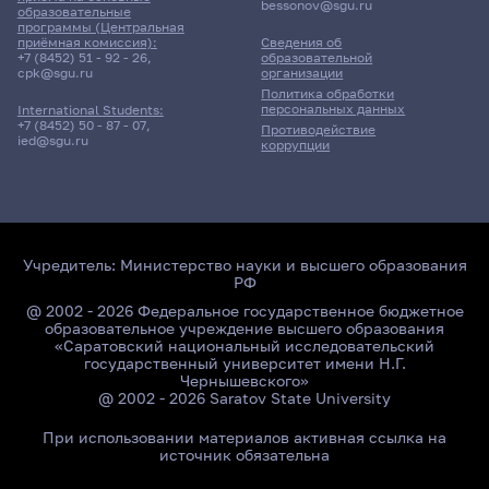
bessonov@sgu.ru
образовательные
программы (Центральная
приёмная комиссия):
Сведения об
+7 (8452) 51 - 92 - 26
,
образовательной
cpk@sgu.ru
организации
Политика обработки
персональных данных
International Students:
+7 (8452) 50 - 87 - 07
,
Противодействие
ied@sgu.ru
коррупции
Учредитель:
Министерство науки и высшего образования
РФ
@ 2002 - 2026 Федеральное государственное бюджетное
образовательное учреждение высшего образования
«Саратовский национальный исследовательский
государственный университет имени Н.Г.
Чернышевского»
@ 2002 - 2026 Saratov State University
При использовании материалов активная ссылка на
источник обязательна